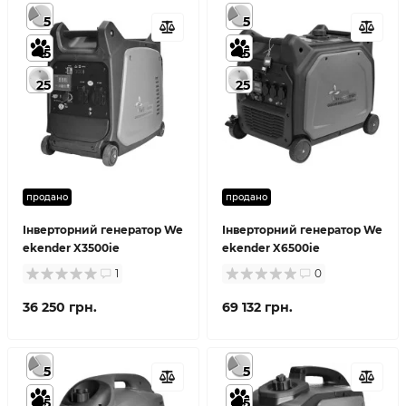
5
5
5
5
25
25
продано
продано
Інверторний генератор We
Інверторний генератор We
ekender X3500ie
ekender X6500ie
1
0
36 250 грн.
69 132 грн.
5
5
5
5