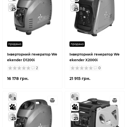
25
25
продано
продано
Інверторний генератор We
Інверторний генератор We
ekender D1200i
ekender X2000i
2
0
16 178 грн.
21 915 грн.
5
5
5
5
25
25