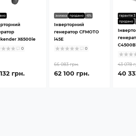
ано
знижка
продано
-6%
гарантія 3
продано
ерторний
Інверторний
Інверт
ератор
генератор CFMOTO
генера
kender X6500ie
i45E
C4500B
0
0
66 083 грн.
43 078 г
132 грн.
62 100 грн.
40 33