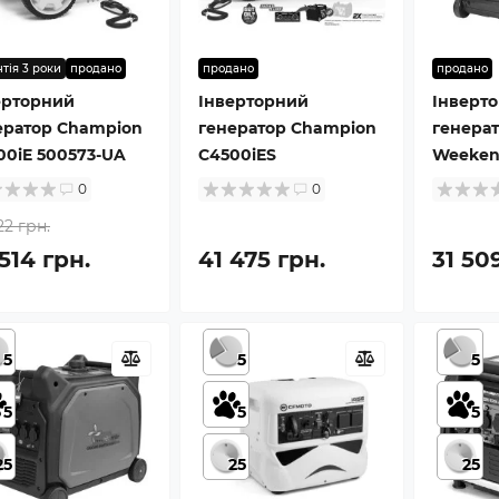
тія 3 роки
продано
продано
продано
ерторний
Інверторний
Інверт
ератор Champion
генератор Champion
генера
00iE 500573-UA
C4500iES
Weeken
0
0
22 грн.
514 грн.
41 475 грн.
31 50
5
5
5
5
5
5
25
25
25