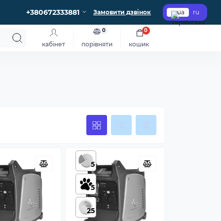
+380672333881
Замовити дзвінок
ua
ru
0
0
кабінет
порівняти
кошик
5
5
25