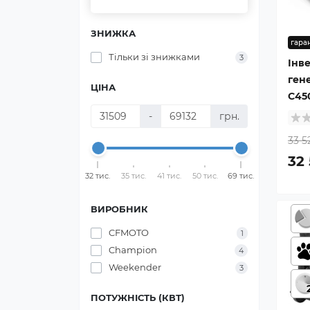
ЗНИЖКА
гаран
Тільки зі знижками
3
Інв
ген
ЦІНА
C45
-
грн.
33 5
32 
32 тис.
35 тис.
41 тис.
50 тис.
69 тис.
ВИРОБНИК
CFMOTO
1
Champion
4
Weekender
3
ПОТУЖНІСТЬ (КВТ)