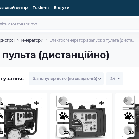
рвісний центр
Trade-in
Відгуки
ристрої
Генератори
Електрогенератори запуск з пульта (диста..
 пульта (дистанційно)
тування:
5
5
5
5
5
5
25
25
25