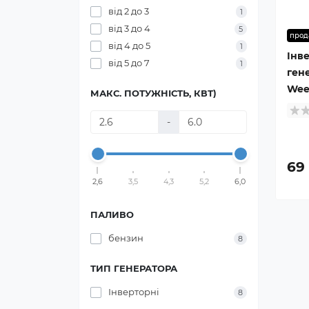
від 2 до 3
1
від 3 до 4
5
прод
від 4 до 5
1
Інв
від 5 до 7
1
ген
Wee
МАКС. ПОТУЖНІСТЬ, КВТ)
-
69 
2,6
3,5
4,3
5,2
6,0
ПАЛИВО
бензин
8
ТИП ГЕНЕРАТОРА
Інверторні
8