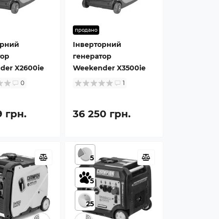
продано
орний
Інверторний
тор
генератор
der X2600ie
Weekender X3500ie
0
1
9 грн.
36 250 грн.
5
5
25