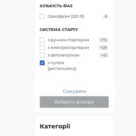
КІЛЬКІСТЬ ФАЗ
Однофазні (220 В)
8
СИСТЕМА СТАРТУ
з ручним стартером
+173
з електростартером
+128
з автозапуском
+42
з пульта
(дистанційно)
Скасувати
Виберіть фільтри
Категорії