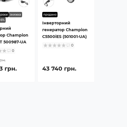
 роки
знижка
продано
-6%
Інверторний
орний
генератор Champion
тор Champion
C5500iES (501001-UA)
T 500987-UA
0
0
рн.
3 грн.
43 740 грн.