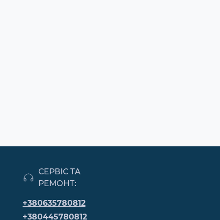
СЕРВІС ТА
РЕМОНТ:
+380635780812
+380445780812