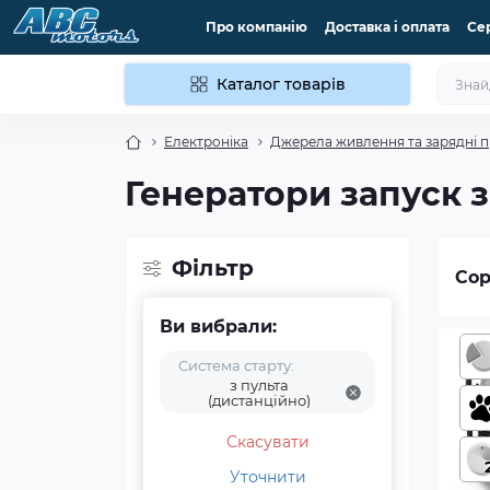
Про компанію
Доставка і оплата
Се
Каталог товарів
Електроніка
Джерела живлення та зарядні п
Генератори запуск з
Фільтр
Сор
Ви вибрали:
Система старту:
з пульта
(дистанційно)
Скасувати
Уточнити