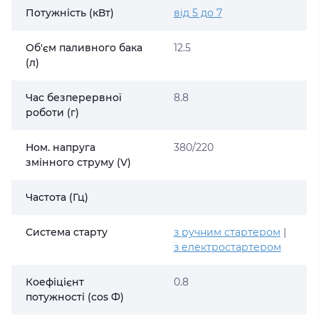
Потужність (кВт)
від 5 до 7
Об'єм паливного бака
12.5
(л)
Час безперервної
8.8
роботи (г)
Ном. напруга
380/220
змінного струму (V)
Частота (Гц)
Система старту
з ручним стартером
|
з електростартером
Коефіцієнт
0.8
потужності (cos Ф)