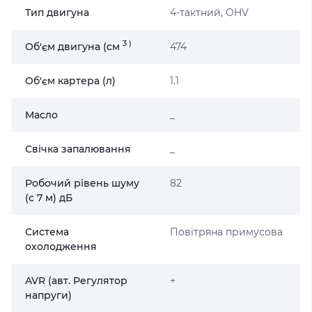
Тип двигуна
4-тактний, OHV
3
)
Об'єм двигуна (cм
474
Об'єм картера (л)
1.1
Масло
_
Свічка запалювання
_
Робочий рівень шуму
82
(c 7 м) дБ
Система
Повітряна примусова
охолодження
AVR (авт. Регулятор
+
напруги)