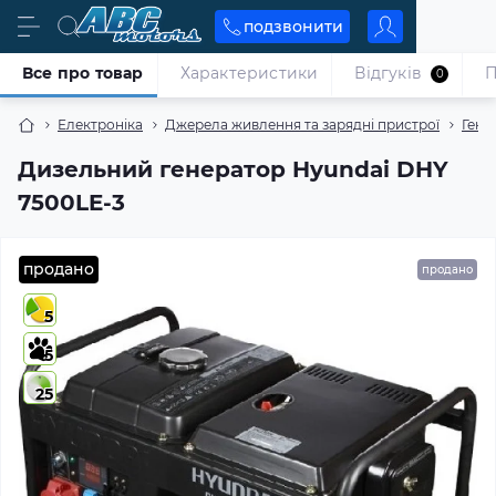
подзвонити
Все про товар
Характеристики
Відгуків
П
0
Електроніка
Джерела живлення та зарядні пристрої
Гене
Дизельний генератор Hyundai DHY
7500LE-3
продано
продано
5
5
25