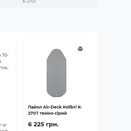
K-270T
 70-
.
ток,
Пайол Air-Deck Kolibri K-
270T темно-сірий
6 225 грн.
 ці
ання