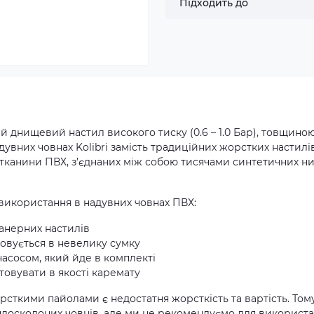
Підходить до
ний днищевий настил високого тиску (0.6 – 1.0 Бар), товщиною
дувних човнах Kolibri
замість традиційних жорстких настилів
в тканини ПВХ, з’єднаних між собою тисячами синтетичних ни
 використання в
надувних човнах
ПВХ:
фанерних настилів
ковується в невелику сумку
насосом, який йде в комплекті
товувати в якості каремату
сткими пайолами є недостатня жорсткість та вартість. Тому
плоскодоних човнів
, але ми не рекомендуємо для використ