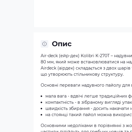
Опис
Air-deck (ейр-дек) Kolibri K-270T – надув
80 мм, який може встановлюватися на
на
Airdeck (аірдек) складається з двох шарі
що утворюють стільникову структуру.
Основні переваги надувного пайолу для
мала вага - вдвічі легше традиційних 
компактність - в зібраному вигляді упа
швидкість збирання - досить накачати 
на стоянці такий пайол можна викорис
Основними недоліками в порівнянні з жор
настили підійдуть для
гребних човнів
та