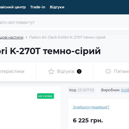
рвісний центр
Trade-in
Відгуки
щові настили
Пайол Air-Deck Kolibri K-270T темно-сірий
ri K-270T темно-сірий
ктеристики
Відгуків
Питан
0
Код:
23.007.05
Виробник:
Koli
на складі
Знайшли дешевше?
6 225 грн.