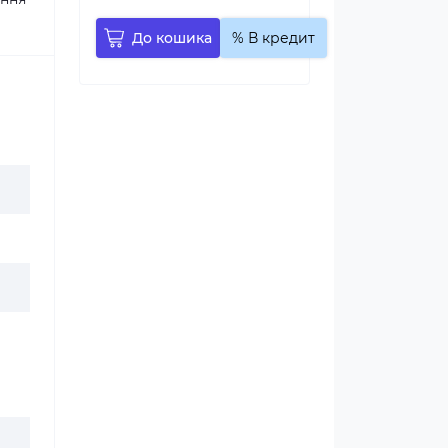
До кошика
% В кредит