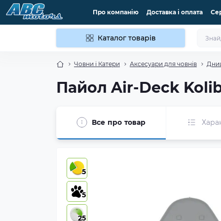
Про компанію
Доставка і оплата
Се
Каталог товарів
Човни і Катери
Аксесуари для човнів
Дни
Пайол Air-Deck Kolib
Все про товар
Хара
5
5
25