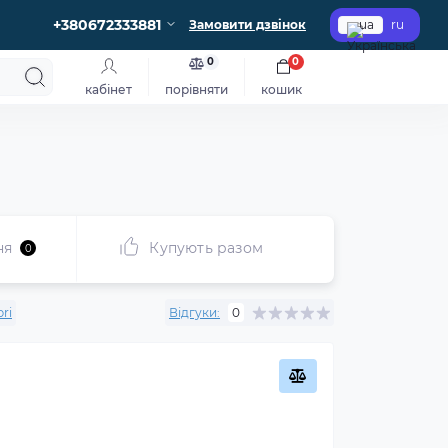
+380672333881
Замовити дзвінок
ua
ru
0
0
кабінет
порівняти
кошик
ня
Купують разом
0
bri
Відгуки:
0