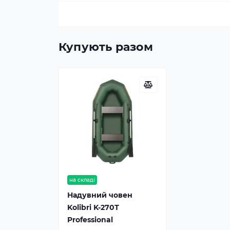
Купують разом
на складі
Надувний човен
Kolibri K-270Т
Professional