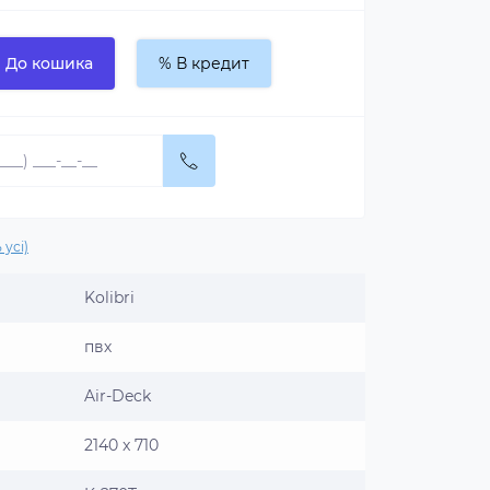
До кошика
% В кредит
 усі)
Kolibri
пвх
Air-Deck
2140 x 710