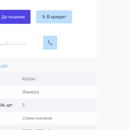
До кошика
% В кредит
 усі)
Kolibri
Фанера
ій, шт
5
слань-книжка