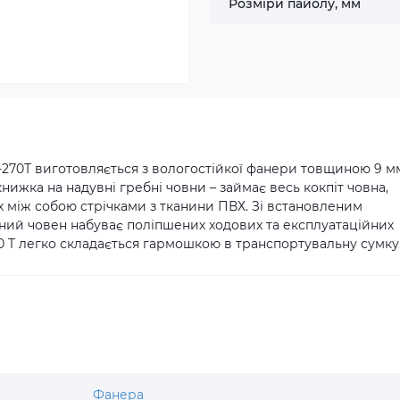
Розміри пайолу, мм
270Т виготовляється з вологостійкої фанери товщиною 9 мм
книжка на надувні
гребні човни
– займає весь кокпіт човна,
х між собою стрічками з тканини ПВХ. Зі встановленим
ний човен
набуває поліпшених ходових та експлуатаційних
70 T легко складається гармошкою в транспортувальну сумку
Фанера