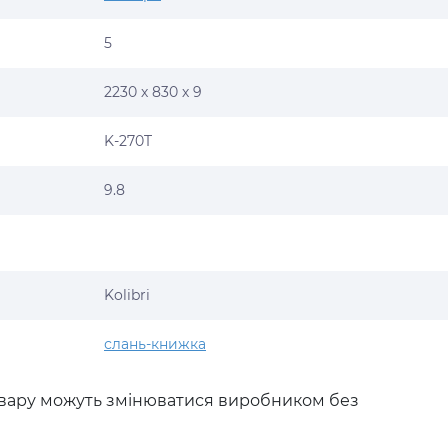
5
2230 х 830 х 9
K-270T
9.8
Kolibri
слань-книжка
товару можуть змінюватися виробником без