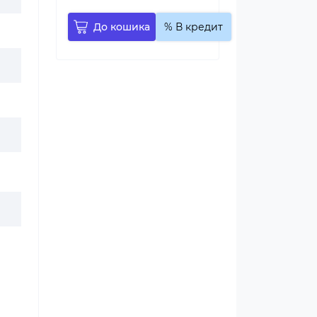
До кошика
% В кредит