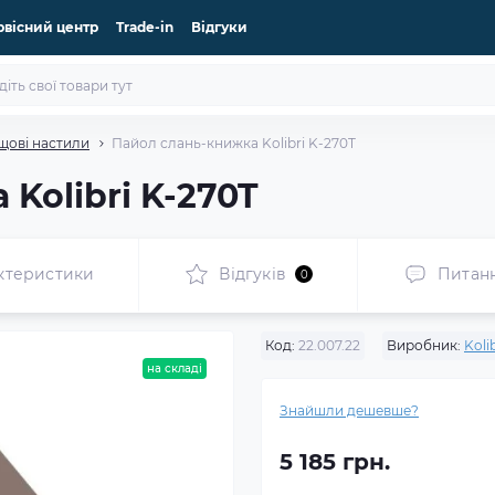
рвісний центр
Trade-in
Відгуки
щові настили
Пайол слань-книжка Kolibri K-270T
Kolibri K-270T
ктеристики
Відгуків
Питан
0
Код:
22.007.22
Виробник:
Kolib
на складі
Знайшли дешевше?
5 185 грн.