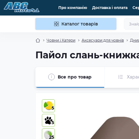
Про компанію
Доставка і оплата
Се
Каталог товарів
Човни і Катери
Аксесуари для човнів
Дни
Пайол слань-книжка 
Все про товар
Хара
5
5
25