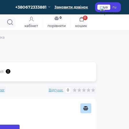
+380672333881
Замовити дзвінок
ua
ru
0
0
кабінет
порівняти
кошик
ика
ня
0
ner
Відгуки:
0