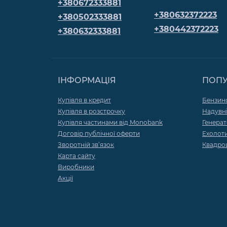
+380672333881
+380632372223
+380502333881
+380442372223
+380632333881
ІНФОРМАЦІЯ
ПОП
Купівля в кредит
Бензин
Купівля в розстрочку
Надувні
Купівля частинами від Monobank
Генера
Договір публічної оферти
Ехолоти
Зворотній зв’язок
Квадро
Карта сайту
Виробники
Акції