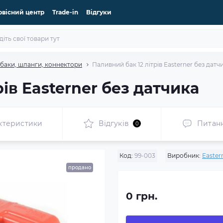
рвісний центр
Trade-in
Відгуки
 баки, шланги, коннектори
Паливний бак 12 літрів Easterner без датч
ів Easterner без датчика
ктеристики
Відгуків
Питан
0
Код:
99-003
Виробник:
Easter
продано
0 грн.