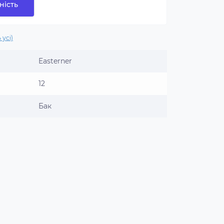
ність
 усі)
Easterner
12
Бак