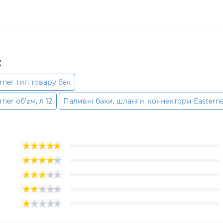
:
rner тип товару бак
er об’єм, л 12
Паливні баки, шланги, коннектори Eastern