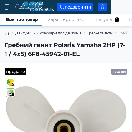
подзвонити
Все про товар
Характеристики
Відгуків
П
1
Двигуни
Аксесуари для двигунів
Гребні гвинти
Гребний
Гребний гвинт Polaris Yamaha 2HP (7-
1 / 4x5) 6F8-45942-01-EL
продано
продано
5
25