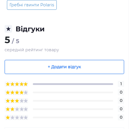
Гребні гвинти Polaris
Відгуки
5
/ 5
середній рейтинг товару
+ Додати відгук
1
0
0
0
0