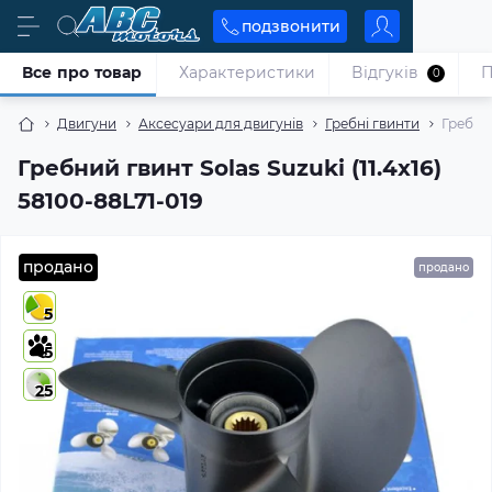
подзвонити
Все про товар
Характеристики
Відгуків
П
0
Двигуни
Аксесуари для двигунів
Гребні гвинти
Гребний
Гребний гвинт Solas Suzuki (11.4x16)
58100-88L71-019
продано
продано
5
5
25