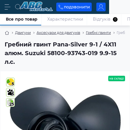
подзвонити
Все про товар
Характеристики
Відгуків
П
0
Двигуни
Аксесуари для двигунів
Гребні гвинти
Гребний
Гребний гвинт Pana-Silver 9-1 / 4X11
алюм. Suzuki 58100-93743-019 9.9-15
л.с.
на складі
5
5
25