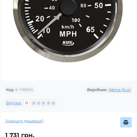
Код:
K-Y18004
Виробник:
Wema (Kus)
Відгуки:
0
Знайшли дешевше?
1 731 грн.