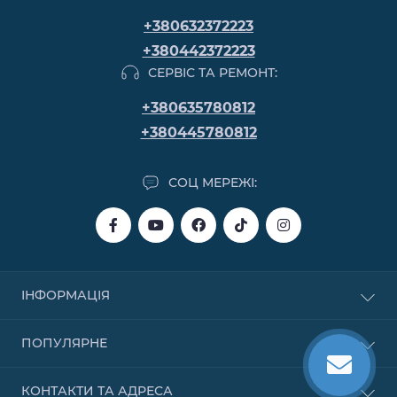
+380632372223
+380442372223
СЕРВІС ТА РЕМОНТ:
+380635780812
+380445780812
СОЦ МЕРЕЖІ:
ІНФОРМАЦІЯ
Купівля в кредит
ПОПУЛЯРНЕ
Купівля в розстрочку
Купівля частинами від Monobank
Бензинові
КОНТАКТИ ТА АДРЕСА
Договір публічної оферти