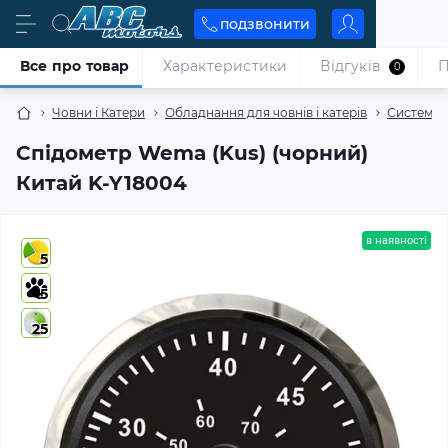
подзвонити
Все про товар
Характеристики
Відгуків
П
0
Човни і Катери
Обладнання для човнів і катерів
Системи 
Спідометр Wema (Kus) (чорний)
Китай K-Y18004
в наявності
5
5
25