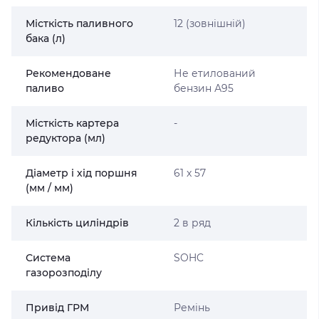
Місткість паливного
12 (зовнішній)
бака (л)
Рекомендоване
Не етилований
паливо
бензин А95
Місткість картера
-
редуктора (мл)
Діаметр і хід поршня
61 x 57
(мм / мм)
Кількість циліндрів
2 в ряд
Система
SOHC
газорозподілу
Привід ГРМ
Ремінь