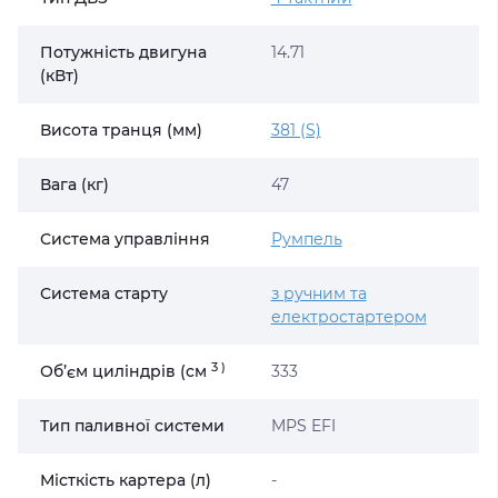
Потужність двигуна
14.71
(кВт)
Висота транця (мм)
381 (S)
Вага (кг)
47
Система управління
Румпель
Система старту
з ручним та
електростартером
3
)
Об’єм циліндрів (cм
333
Тип паливної системи
MPS EFI
Місткість картера (л)
-