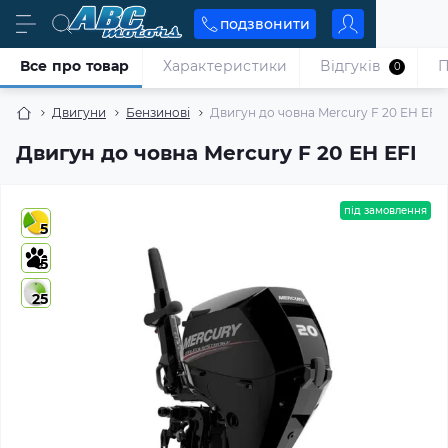
подзвонити
Все про товар
Характеристики
Відгуків
П
0
Двигуни
Бензинові
Двигун до човна Mercury F 20 EH EFI
Двигун до човна Mercury F 20 EH EFI
під замовлення
5
5
25