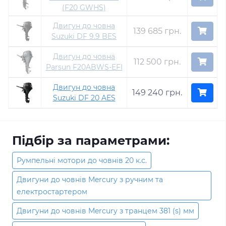
(F20 GWHS)
Двигун до човна
139 685 грн.
Suzuki DF 9.9 BES
Двигун до човна
112 500 грн.
Parsun F20ABWS-EFI
Двигун до човна
149 240 грн.
Suzuki DF 20 AES
Підбір за параметрами:
Румпельні мотори до човнів 20 к.с.
Двигуни до човнів Mercury з ручним та
електростартером
Двигуни до човнів Mercury з транцем 381 (s) мм