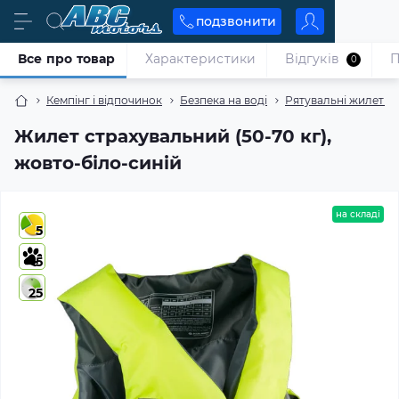
подзвонити
Все про товар
Характеристики
Відгуків
П
0
Кемпінг і відпочинок
Безпека на воді
Рятувальні жилети
Жилет страхувальний (50-70 кг),
жовто-біло-синій
на складі
5
5
25