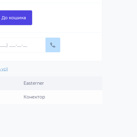
До кошика
 усі)
Easterner
Конектор