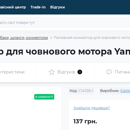
рвісний центр
Trade-in
Відгуки
 баки, шланги, коннектори
Паливний коннектор для човнового мото
 для човнового мотора Yam
ктеристики
Відгуків
Питан
0
Код:
C14536-1
Виробник:
Easte
в наявності
Знайшли дешевше?
137 грн.