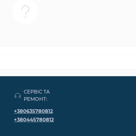
СЕРВІС ТА
РЕМОНТ:
+380635780812
+380445780812