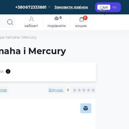
+380672333881
Замовити дзвінок
ua
ru
0
0
кабінет
порівняти
кошик
ра Yamaha і Mercury
aha і Mercury
ня
0
rner
Відгуки:
0