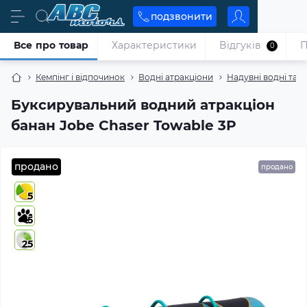
подзвонити
Все про товар
Характеристики
Відгуків
П
0
Кемпінг і відпочинок
Водні атракціони
Надувні водні таб
Буксирувальний водний атракціон
банан Jobe Chaser Towable 3P
продано
продано
5
5
25