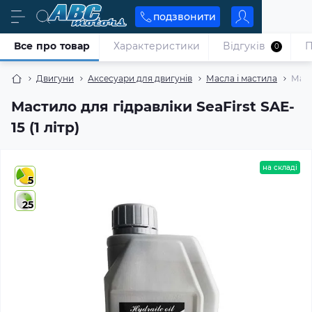
подзвонити
Все про товар
Характеристики
Відгуків
П
0
Двигуни
Аксесуари для двигунів
Масла і мастила
Маст
Мастило для гідравліки SeaFirst SAE-
15 (1 літр)
на складі
5
25