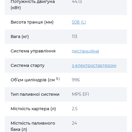
Потужність двигуна
44.13
(кВт)
Висота транця (мм)
508 (L)
Вага (кг)
113
Система управління
дистанційна
Система старту
з електростартером
3
)
Об’єм циліндрів (cм
996
Тип паливної системи
MPS EFI
Місткість картера (л)
2.5
Місткість паливного
24
бака (л)