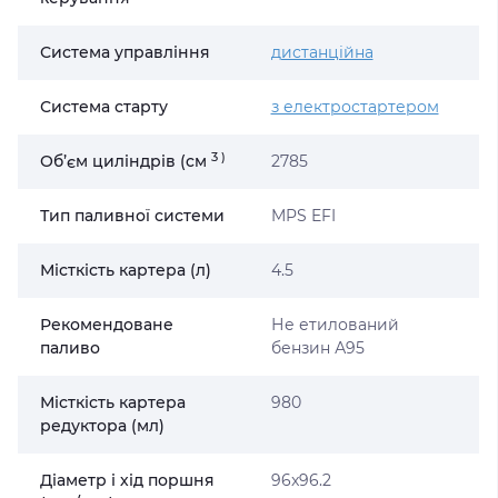
Система управління
дистанційна
Система старту
з електростартером
3
)
Об’єм циліндрів (cм
2785
Тип паливної системи
MPS EFI
Місткість картера (л)
4.5
Рекомендоване
Не етилований
паливо
бензин А95
Місткість картера
980
редуктора (мл)
Діаметр і хід поршня
96x96.2