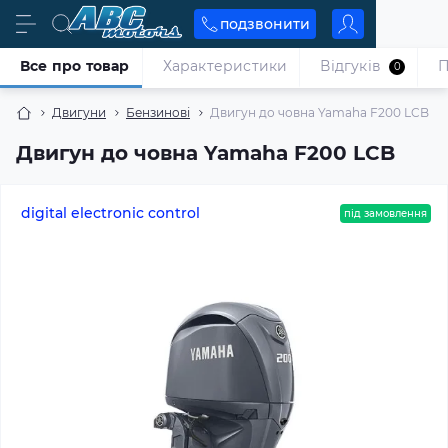
подзвонити
Все про товар
Характеристики
Відгуків
П
0
Двигуни
Бензинові
Двигун до човна Yamaha F200 LCB
Двигун до човна Yamaha F200 LCB
digital electronic control
під замовлення