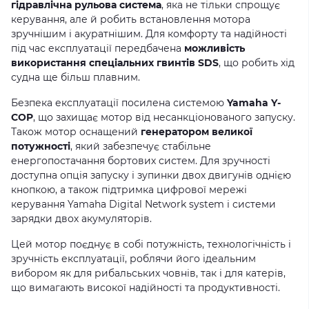
гідравлічна рульова система
, яка не тільки спрощує
керування, але й робить встановлення мотора
зручнішим і акуратнішим. Для комфорту та надійності
під час експлуатації передбачена
можливість
використання спеціальних гвинтів SDS
, що робить хід
судна ще більш плавним.
Безпека експлуатації посилена системою
Yamaha Y-
COP
, що захищає мотор від несанкціонованого запуску.
Також мотор оснащений
генератором великої
потужності
, який забезпечує стабільне
енергопостачання бортових систем. Для зручності
доступна опція запуску і зупинки двох двигунів однією
кнопкою, а також підтримка цифрової мережі
керування Yamaha Digital Network system і системи
зарядки двох акумуляторів.
Цей мотор поєднує в собі потужність, технологічність і
зручність експлуатації, роблячи його ідеальним
вибором як для рибальських човнів, так і для катерів,
що вимагають високої надійності та продуктивності.