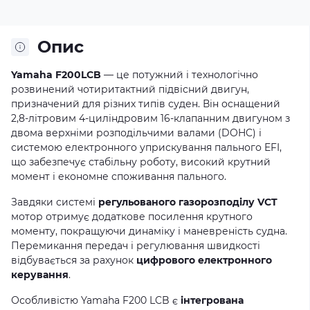
Опис
Yamaha F200LCB
— це потужний і технологічно
розвинений чотиритактний підвісний двигун,
призначений для різних типів суден. Він оснащений
2,8-літровим 4-циліндровим 16-клапанним двигуном з
двома верхніми розподільчими валами (DOHC) і
системою електронного уприскування пального EFI,
що забезпечує стабільну роботу, високий крутний
момент і економне споживання пального.
Завдяки системі
регульованого газорозподілу VCT
мотор отримує додаткове посилення крутного
моменту, покращуючи динаміку і маневреність судна.
Перемикання передач і регулювання швидкості
відбувається за рахунок
цифрового електронного
керування
.
Особливістю Yamaha F200 LCB є
інтегрована