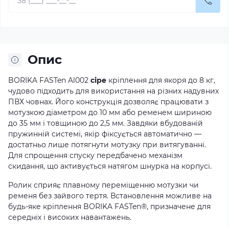
Опис
BORIKA FASTen Al002
сіре
кріплення для якоря до 8 кг,
чудово підходить для використання на різних надувних
ПВХ човнах. Його конструкція дозволяє працювати з
мотузкою діаметром до 10 мм або ременем шириною
до 35 мм і товщиною до 2,5 мм. Завдяки вбудованій
пружинній системі, якір фіксується автоматично —
достатньо лише потягнути мотузку при витягуванні.
Для спрощення спуску передбачено механізм
скидання, що активується натягом шнурка на корпусі.
Ролик сприяє плавному переміщенню мотузки чи
ременя без зайвого тертя. Встановлення можливе на
будь-яке кріплення BORIKA FASTen®, призначене для
середніх і високих навантажень.