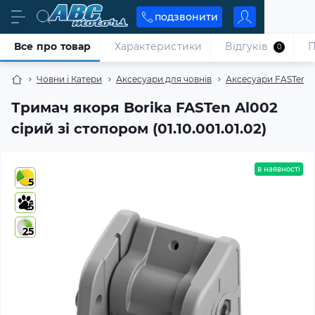
подзвонити
Все про товар
Характеристики
Відгуків
П
0
Човни і Катери
Аксесуари для човнів
Аксесуари FASTen B
Тримач якоря Borika FASTen Al002
сірий зі стопором (01.10.001.01.02)
в наявності
5
5
25