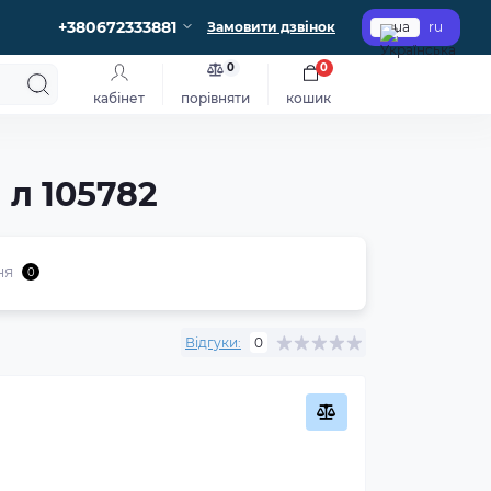
+380672333881
Замовити дзвінок
ua
ru
0
0
кабінет
порівняти
кошик
 л 105782
ня
0
Відгуки:
0