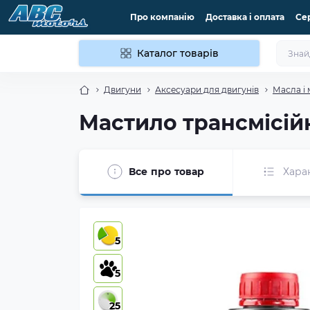
Про компанію
Доставка і оплата
Се
Каталог товарів
Двигуни
Аксесуари для двигунів
Масла і
Мастило трансмісійн
Все про товар
Хара
5
5
25