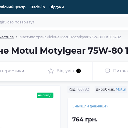
рвісний центр
Trade-in
Відгуки
 мастила
Мастило трансмісійне Motul Motylgear 75W-80 1 л 105782
е Motul Motylgear 75W-80 1
ктеристики
Відгуків
Питан
0
Код:
105782
Виробник:
Motul
на складі
Знайшли дешевше?
764 грн.