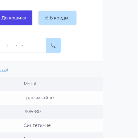
До кошика
% В кредит
 усі)
Motul
Трансмісійне
75W-80
Синтетичне