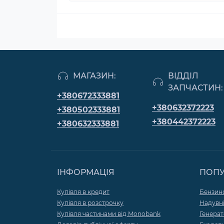
МАГАЗИН:
ВІДДІЛ
ЗАПЧАСТИН:
+380672333881
+380632372223
+380502333881
+380442372223
+380632333881
ІНФОРМАЦІЯ
ПОП
Купівля в кредит
Бензин
Купівля в розстрочку
Надувні
Купівля частинами від Monobank
Генера