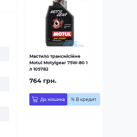
Мастило трансмісійне
Motul Motylgear 75W-80 1
л 105782
764 грн.
До кошика
% В кредит