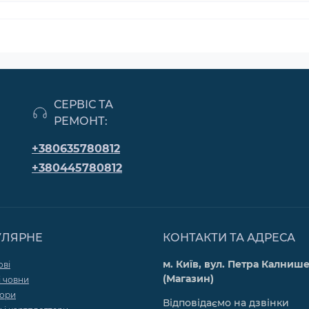
СЕРВІС ТА
РЕМОНТ:
+380635780812
+380445780812
УЛЯРНЕ
КОНТАКТИ ТА АДРЕСА
м. Київ, вул. Петра Калнише
ові
(Магазин)
 човни
тори
Відповідаємо на дзвінки