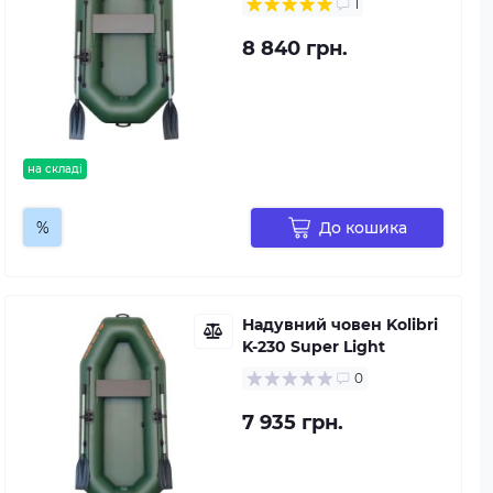
1
8 840 грн.
на складі
%
До кошика
Надувний човен Kolibri
K-230 Super Light
0
7 935 грн.