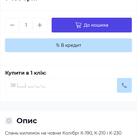
До кошика
% В кредит
Купити в 1 клік:
Опис
Слань-килимок на
човни Колібрі
К-190, К-210 і К-230