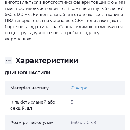
виготовляється з вологостійкої фанери товщиною 9 мм
і має протиковзке покриття. В комплекті ідуть 5 сланей
660 x 130 мм. Кишені сланей виготовляються з тканини
ПВХ і зварюються на установках СВЧ, вони захищають
борт човна від стирання. Слань-килимок розміщується
по центру
надувного човна
і робить підлогу
жорсткішою.
Характеристики
ДНИЩОВІ НАСТИЛИ
Матеріал настилу
Фанера
Кількість сланей або
5
секцій, шт
Розміри пайолу, мм
660 x 130 x 9