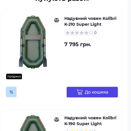
Надувний човен Kolibri
K-210 Super Light
0
7 795 грн.
продано
%
До кошика
Надувний човен Kolibri
K-190 Super Light