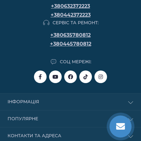
+380632372223
+380442372223
СЕРВІС ТА РЕМОНТ:
+380635780812
+380445780812
СОЦ МЕРЕЖІ:
ІНФОРМАЦІЯ
Купівля в кредит
ПОПУЛЯРНЕ
Купівля в розстрочку
Купівля частинами від Monobank
Бензинові
КОНТАКТИ ТА АДРЕСА
Договір публічної оферти
Надувні човни