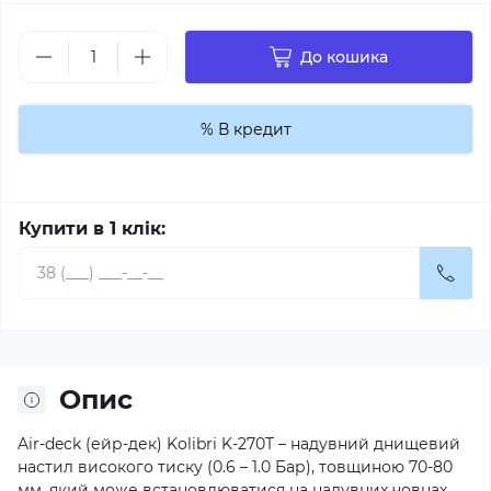
До кошика
% В кредит
Купити в 1 клік:
Опис
Air-deck (ейр-дек) Kolibri K-270T – надувний днищевий
настил високого тиску (0.6 – 1.0 Бар), товщиною 70-80
мм, який може встановлюватися на
надувних човнах