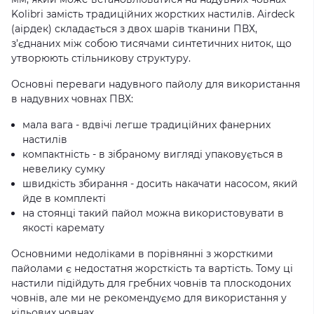
Kolibri
замість традиційних жорстких настилів. Airdeck
(аірдек) складається з двох шарів тканини ПВХ,
з’єднаних між собою тисячами синтетичних ниток, що
утворюють стільникову структуру.
Основні переваги надувного пайолу для використання
в
надувних човнах
ПВХ:
мала вага - вдвічі легше традиційних фанерних
настилів
компактність - в зібраному вигляді упаковується в
невелику сумку
швидкість збирання - досить накачати насосом, який
йде в комплекті
на стоянці такий пайол можна використовувати в
якості каремату
Основними недоліками в порівнянні з жорсткими
пайолами є недостатня жорсткість та вартість. Тому ці
настили підійдуть для
гребних човнів
та
плоскодоних
човнів
, але ми не рекомендуємо для використання у
кільових човнах
.