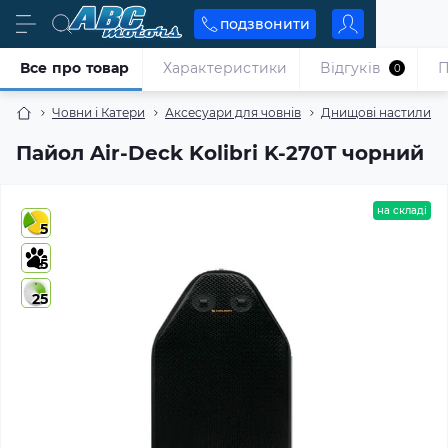
подзвонити
Все про товар
Характеристики
Відгуків
П
0
Човни і Катери
Аксесуари для човнів
Днищові настили
Пайол Air-Deck Kolibri K-270T чорний
на складі
5
5
25