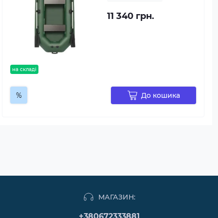
11 340 грн.
на складі
%
До кошика
МАГАЗИН:
+380672333881