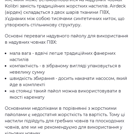
Kolibri
замість традиційних жорстких настилів. Airdeck
(аірдек) складається з двох шарів тканини ПВХ,
з’єднаних між собою тисячами синтетичних ниток, що
утворюють стільникову структуру.
Основні переваги надувного пайолу для використання
в
надувних човнах
ПВХ:
мала вага - вдвічі легше традиційних фанерних
настилів
компактність - в зібраному вигляді упаковується в
невелику сумку
швидкість збирання - досить накачати насосом, який
йде в комплекті
на стоянці такий пайол можна використовувати в
якості каремату
Основними недоліками в порівнянні з жорсткими
пайолами є недостатня жорсткість та вартість. Тому ці
настили підійдуть для
гребних човнів
та
плоскодоних
човнів
, але ми не рекомендуємо для використання у
кільових човнах
.