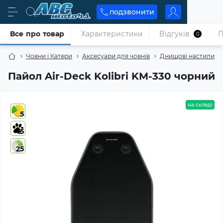
подзвонити
Все про товар
Характеристики
Відгуків
П
0
Човни і Катери
Аксесуари для човнів
Днищові настили
Пайол Air-Deck Kolibri KM-330 чорний
на складі
5
5
25