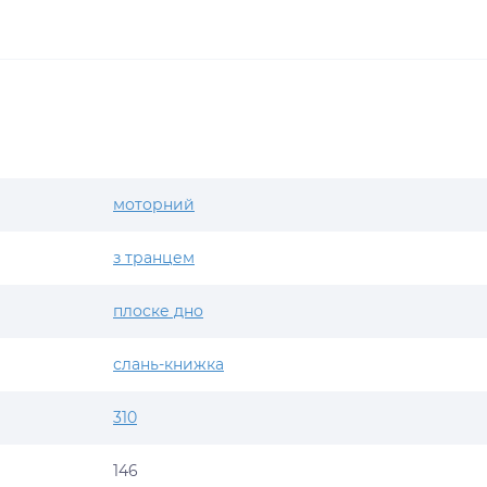
моторний
з транцем
плоске дно
слань-книжка
310
146