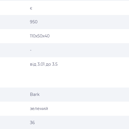
є
950
110х50х40
-
від 3.01 до 3.5
Bark
зелений
36