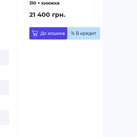
310 + книжка
21 400 грн.
До кошика
% В кредит