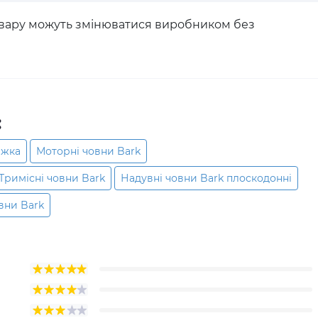
товару можуть змінюватися виробником без
:
ижка
Моторні човни Bark
Тримісні човни Bark
Надувні човни Bark плоскодонні
вни Bark