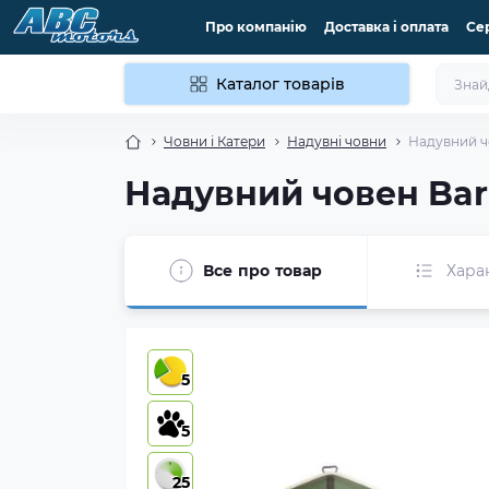
Про компанію
Доставка і оплата
Се
Каталог товарів
Човни і Катери
Надувні човни
Надувний ч
Надувний човен Bar
Все про товар
Хара
5
5
25