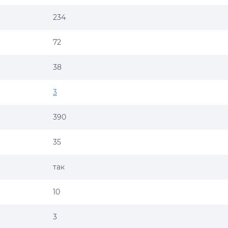
234
72
38
3
390
35
так
10
3