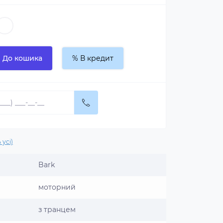
До кошика
% В кредит
 усі)
Bark
моторний
з транцем