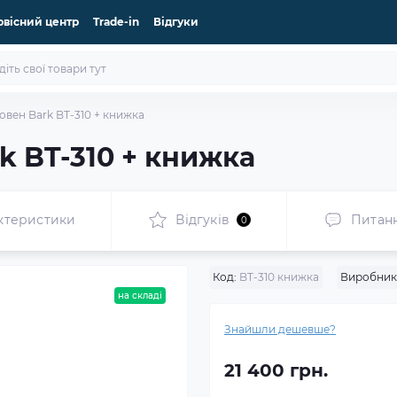
рвісний центр
Trade-in
Відгуки
овен Bark BT-310 + книжка
k BT-310 + книжка
ктеристики
Відгуків
Питан
0
Код:
BT-310 книжка
Виробник
на складі
Знайшли дешевше?
21 400 грн.