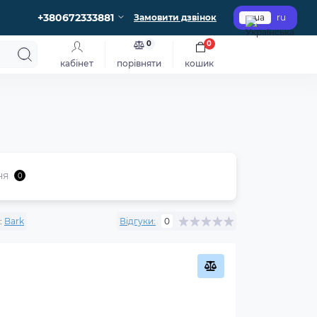
+380672333881
Замовити дзвінок
ua
ru
0
0
кабінет
порівняти
кошик
ня
0
:
Bark
Відгуки:
0