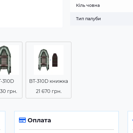
Кіль човна
Тип палуби
T-310D
BT-310D книжка
330 грн.
21 670 грн.
Оплата