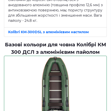
анодованого алюмінію (товщина профілю 12,6 мм) з
антиковзаючою поверхнею, має пористу структуру
для збільшення жорсткості і зменшення маси. Вага
пайолу - 24.8 кг.
Kolibri KM-300DSL з алюмінієвим настилом
Базові кольори для човна Колібрі КМ
300 ДСЛ з алюмінієвим пайолом