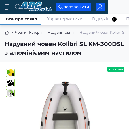
подзвонити
Все про товар
Характеристики
Відгуків
П
0
Човни і Катери
Надувні човни
Надувний човен Kolibri SL
Надувний човен Kolibri SL KM-300DSL
з алюмінієвим настилом
на складі
5
5
25