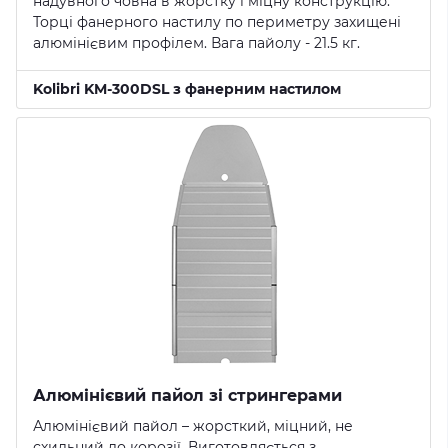
надувного човна в жорстку і міцну конструкцію.
Торці фанерного настилу по периметру захищені
алюмінієвим профілем. Вага пайолу - 21.5 кг.
Kolibri KM-300DSL з фанерним настилом
Алюмінієвий пайол зі стрингерами
Алюмінієвий пайол – жорсткий, міцний, не
схильний до корозії. Виготовляється з