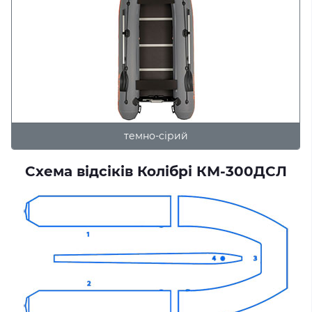
темно-сірий
Схема відсіків Колібрі КМ-300ДСЛ