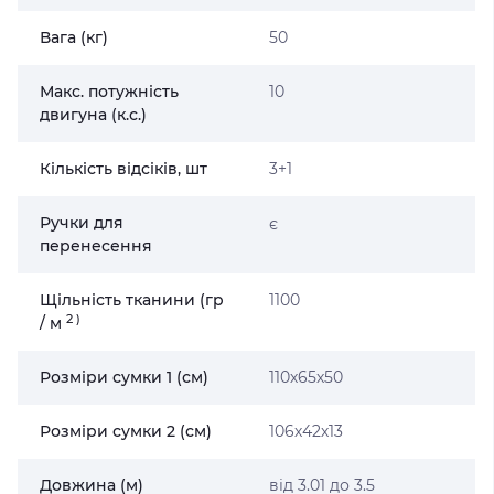
Вага (кг)
50
Макс. потужність
10
двигуна (к.с.)
Кількість відсіків, шт
3+1
Ручки для
є
перенесення
Щільність тканини (гр
1100
2
)
/ м
Розміри сумки 1 (см)
110х65х50
Розміри сумки 2 (см)
106х42х13
Довжина (м)
від 3.01 до 3.5