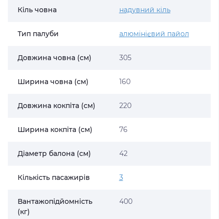
Кіль човна
надувний кіль
Тип палуби
алюмінієвий пайол
Довжина човна (см)
305
Ширина човна (см)
160
Довжина кокпіта (см)
220
Ширина кокпіта (см)
76
Діаметр балона (см)
42
Кількість пасажирів
3
Вантажопідйомність
400
(кг)