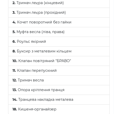
2.
Тримач леєра (кінцевий)
3.
Тримач леєра (прохідний)
4.
Кочет поворотний без гайки
5.
Муфта весла (ліва, права)
6.
Роульс якірний
8.
Буксир з металевим кільцем
10.
Клапан повітряний "БРАВО"
11.
Клапан перепускний
12.
Тримач весла
13.
Опора кріплення транця
14.
Транцева накладка металева
18.
Кишеня-органайзер