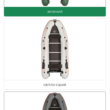
зелений
світло-сірий