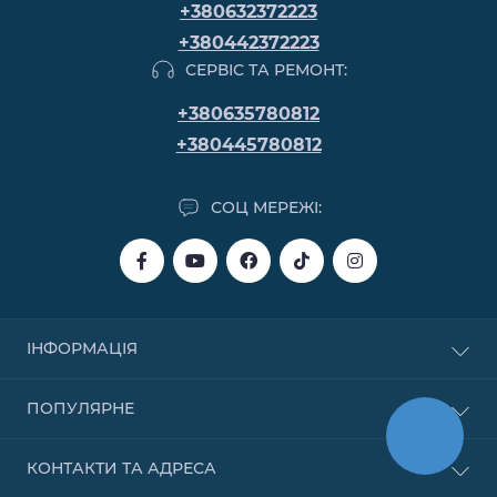
+380632372223
+380442372223
СЕРВІС ТА РЕМОНТ:
+380635780812
+380445780812
СОЦ МЕРЕЖІ:
ІНФОРМАЦІЯ
Купівля в кредит
ПОПУЛЯРНЕ
Купівля в розстрочку
Купівля частинами від Monobank
Бензинові
КОНТАКТИ ТА АДРЕСА
Договір публічної оферти
Надувні човни