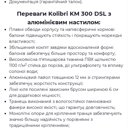
Документація (гарантійний талон).
Переваги Kolibri KM 300 DSL з
алюмінієвим настилом:
Плавні обводи корпусу та напівсферичні кормові
балони підвищують стійкість і покращують морехідні
властивості;
Збільшений кокпіт завдяки вдосконаленій формі
балонів забезпечує більше простору та комфорту;
Високоякісна п’ятишарова тканина ПВХ щільністю
2
1100 г/м
стійка до порізів, дії ультрафіолету та впливу
солоної води;
Алюмінієвий пайол товщиною 12 мм зі стрингерами
забезпечує жорсткість конструкції;
Лінії кіля посилені захисним брусом шириною 6 см
для додаткової міцності;
Транець виконаний з вологостійкої ламінованої
фанери високої якості, що гарантує довговічність;
Монолітні опори для кріплення транця забезпечують
значно більшу надійність у порівнянні з
традиційними кріпленнями;