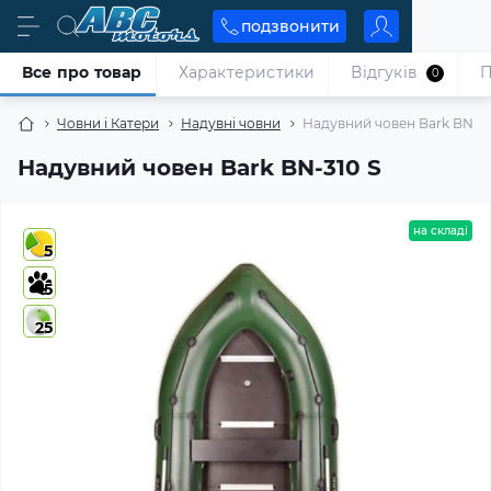
подзвонити
Все про товар
Характеристики
Відгуків
П
0
Човни і Катери
Надувні човни
Надувний човен Bark BN-31
Надувний човен Bark BN-310 S
на складі
5
5
25