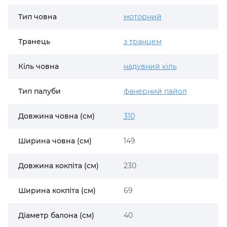
Тип човна
моторний
Транець
з транцем
Кіль човна
надувний кіль
Тип палуби
фанерний пайол
Довжина човна (см)
310
Ширина човна (см)
149
Довжина кокпіта (см)
230
Ширина кокпіта (см)
69
Діаметр балона (см)
40