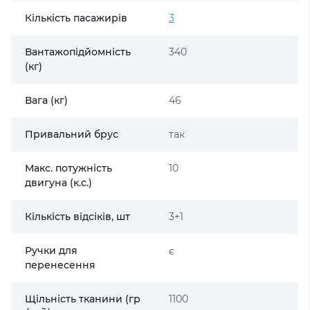
Кількість пасажирів
3
Вантажопідйомність
340
(кг)
Вага (кг)
46
Привальний брус
так
Макс. потужність
10
двигуна (к.с.)
Кількість відсіків, шт
3+1
Ручки для
є
перенесення
Щільність тканини (гр
1100