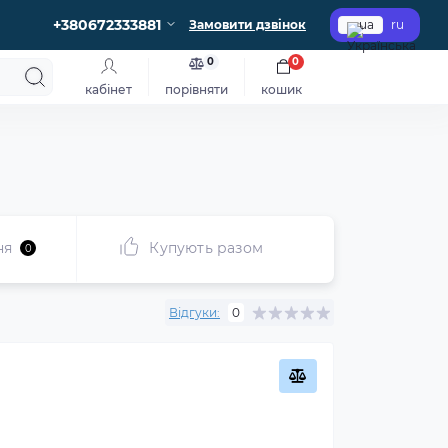
+380672333881
Замовити дзвінок
ua
ru
0
0
кабінет
порівняти
кошик
ня
Купують разом
0
Відгуки:
0