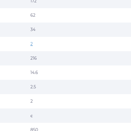
172
62
34
2
216
14.6
2.5
2
є
850