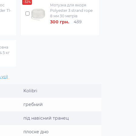
-32%
сос
Мотузка для якоря
er T1-
Polyester 3 strand rope
8 мм 30 метрів
300 грн.
439
овна
4.5 кг
 усі)
Kolibri
гребний
під навісний транец
плоске дно