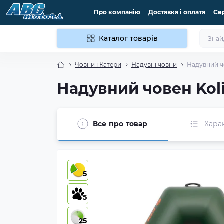
Про компанію
Доставка і оплата
Се
Каталог товарів
Човни і Катери
Надувні човни
Надувний чо
Надувний човен Koli
Все про товар
Хара
5
5
25