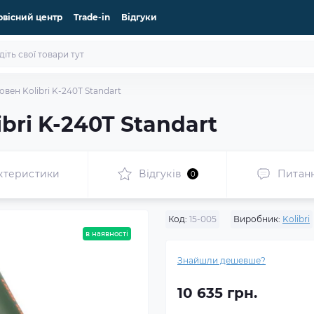
рвісний центр
Trade-in
Відгуки
вен Kolibri K-240T Standart
bri K-240T Standart
ктеристики
Відгуків
Питан
0
Код:
15-005
Виробник:
Kolibri
в наявності
Знайшли дешевше?
10 635 грн.