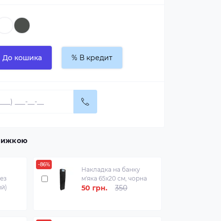
До кошика
% В кредит
знижкою
-86%
Накладка на банку
ез
м'яка 65х20 см, чорна
ий)
50 грн.
350