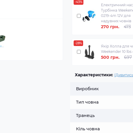
-43%
Електричний на
Турбінка Weekend
0219-4m 12V для
надувних човнів
270 грн.
473
-28%
Якір Холла для ч
Weekender 10 lbs 
500 грн.
697
Характеристики:
(Дивитись
Виробник
Тип човна
Транець
Кіль човна