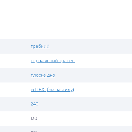
гребний
під навісний транец
плоске дно
із ПВХ (без настилу)
240
130