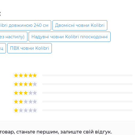
:
libri довжиною 240 см
Двомісні човни Kolibri
без настилу)
Надувні човни Kolibri плоскодонні
ец
ПВХ човни Kolibri
товар, станьте першим, залиште свій відгук.