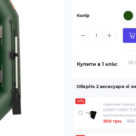
Колір
Купити в 1 клік:
Оберіть 2 аксесуари зі 
-47%
Навісний транец
(К260Т-К280СТ) б
кріплення (чорн
500 грн.
950