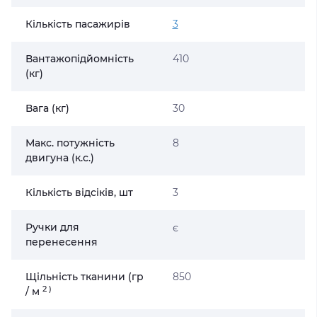
Кількість пасажирів
3
Вантажопідйомність
410
(кг)
Вага (кг)
30
Макс. потужність
8
двигуна (к.с.)
Кількість відсіків, шт
3
Ручки для
є
перенесення
Щільність тканини (гр
850
2
)
/ м