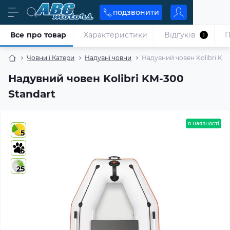
подзвонити
Все про товар
Характеристики
Відгуків
П
1
Човни і Катери
Надувні човни
Надувний човен Kolibri KM-
Надувний човен Kolibri KM-300
Standart
в наявності
5
5
25