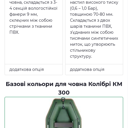
човна, складається з 3-
настил високого тиску
4 секцій вологостійкої
(0,6 – 1,0 Бар),
фанери 9 мм,
товщиною 70-80 мм.
склеєних між собою
Складається з двох
стрічками з тканини
шарів тканини ПВХ,
ПВХ.
з’єднаних між собою
тисячами синтетичних
ниток, що утворюють
стільникову
структуру.
додаткова опція
додаткова опція
Базові кольори для човна Колібрі КМ
300