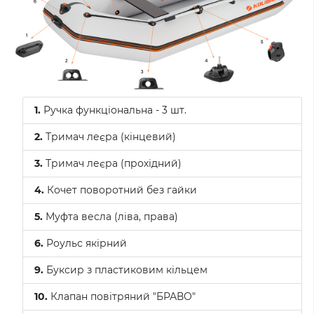
1.
Ручка функціональна - 3 шт.
2.
Тримач леєра (кінцевий)
3.
Тримач леєра (прохідний)
4.
Кочет поворотний без гайки
5.
Муфта весла (ліва, права)
6.
Роульс якірний
9.
Буксир з пластиковим кільцем
10.
Клапан повітряний "БРАВО"