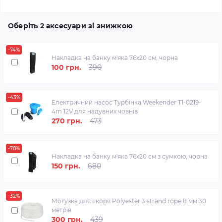
Оберіть 2 аксесуари зі знижкою
-74%
Накладка на банку м'яка 76х20 см, чорна
100 грн.
390
-43%
Електричний насос Турбінка Weekender T1-0219-
4m 12V для надувних човнів
270 грн.
473
-78%
Накладка на банку м'яка 76х20 см з сумкою, чорна
150 грн.
680
-32%
Мотузка для якоря Polyester 3 strand rope 8 мм 30
метрів
300 грн.
439