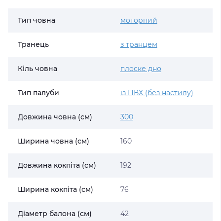
Тип човна
моторний
Транець
з транцем
Кіль човна
плоске дно
Тип палуби
із ПВХ (без настилу)
Довжина човна (см)
300
Ширина човна (см)
160
Довжина кокпіта (см)
192
Ширина кокпіта (см)
76
Діаметр балона (см)
42