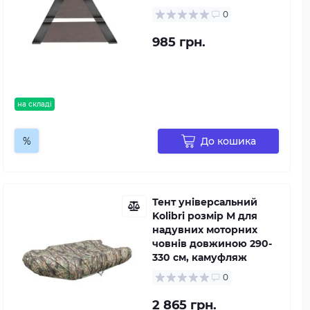
0
985 грн.
на складі
%
До кошика
Тент універсальний
Kolibri розмір M для
надувних моторних
човнів довжиною 290-
330 см, камуфляж
0
2 865 грн.