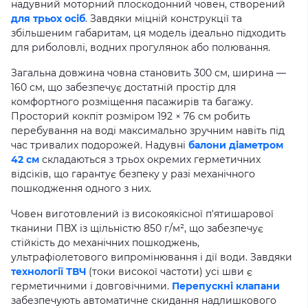
надувний моторний плоскодонний човен, створений
для трьох осіб
. Завдяки міцній конструкції та
збільшеним габаритам, ця модель ідеально підходить
для риболовлі, водних прогулянок або полювання.
Загальна довжина човна становить 300 см, ширина —
160 см, що забезпечує достатній простір для
комфортного розміщення пасажирів та багажу.
Просторий кокпіт розміром 192 × 76 см робить
перебування на воді максимально зручним навіть під
час тривалих подорожей. Надувні
балони діаметром
42 см
складаються з трьох окремих герметичних
відсіків, що гарантує безпеку у разі механічного
пошкодження одного з них.
Човен виготовлений із високоякісної п'ятишарової
тканини ПВХ із щільністю 850 г/м², що забезпечує
стійкість до механічних пошкоджень,
ультрафіолетового випромінювання і дії води. Завдяки
технології ТВЧ
(токи високої частоти) усі шви є
герметичними і довговічними.
Перепускні клапани
забезпечують автоматичне скидання надлишкового