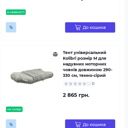
в наявності
%
До кошика
Тент універсальний
Kolibri розмір M для
надувних моторних
човнів довжиною 290-
330 см, темно-сірий
0
2 865 грн.
на складі
%
До кошика