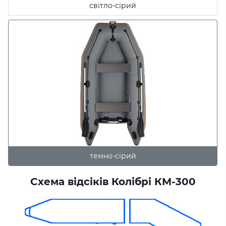
світло-сірий
темно-сірий
Схема відсіків Колібрі КМ-300