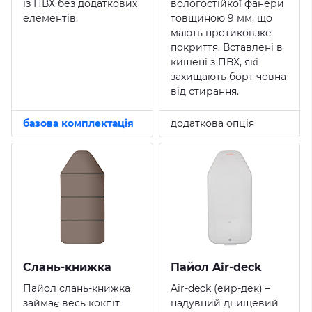
із ПВХ без додаткових
вологостійкої фанери
елементів.
товщиною 9 мм, що
мають протиковзке
покриття. Вставлені в
кишені з ПВХ, які
захищають борт човна
від стирання.
базова комплектація
додаткова опція
Слань-книжка
Пайол Air-deck
Пайол слань-книжка
Air-deck (ейр-дек) –
займає весь кокпіт
надувний днищевий