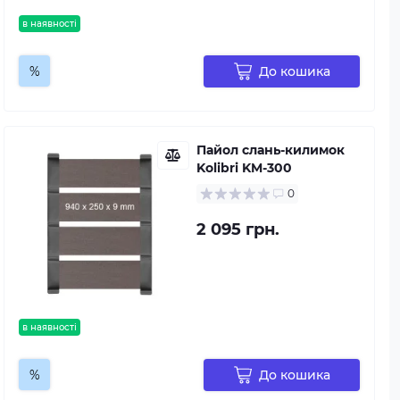
в наявності
%
До кошика
Пайол слань-килимок
Kolibri KM-300
0
2 095 грн.
в наявності
%
До кошика