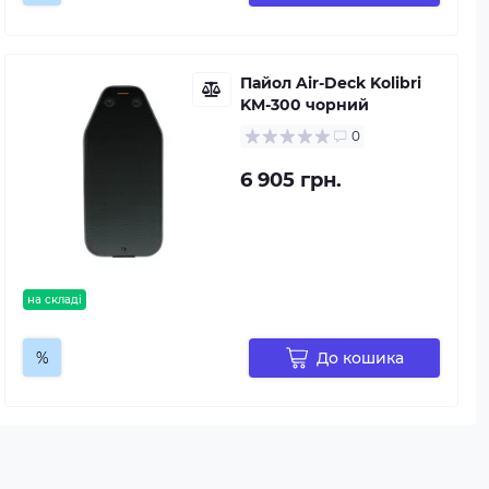
Пайол Air-Deck Kolibri
KM-300 чорний
0
6 905 грн.
на складі
%
До кошика