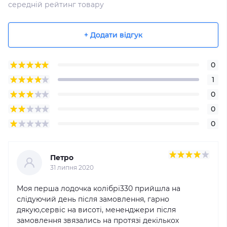
середній рейтинг товару
+ Додати відгук
0
1
0
0
0
Петро
31 липня 2020
Моя перша лодочка колібрі330 прийшла на
слідуючий день після замовлення, гарно
дякую,сервіс на висоті, мененджери після
замовлення звязались на протязі декількох