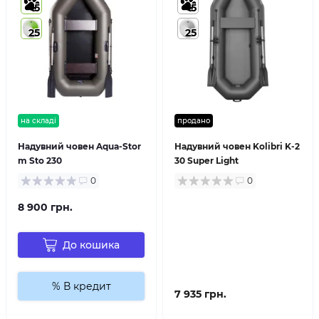
5
5
25
25
на складі
продано
Надувний човен Aqua-Stor
Надувний човен Kolibri K-2
m Sto 230
30 Super Light
0
0
8 900 грн.
До кошика
% В кредит
7 935 грн.