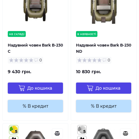
на складі
в наявності
Надувний човен Bark B-230
Надувний човен Bark B-230
C
ND
0
0
9 430 грн.
10 830 грн.
До кошика
До кошика
% В кредит
% В кредит
5
5