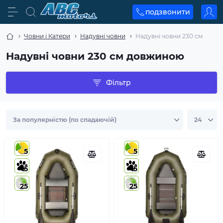
подзвонити
Човни і Катери
Надувні човни
Надувні човни 230 см
Надувні човни 230 см довжиною
Фільтр
5
5
5
5
25
25