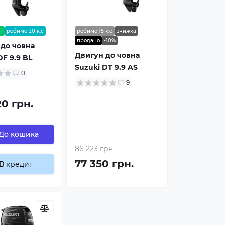
і
робимо 20 к.с
робимо 15 к.с
знижка
продано
-10%
до човна
Двигун до човна
DF 9.9 BL
Suzuki DT 9.9 AS
0
9
20 грн.
До кошика
86 223 грн.
77 350 грн.
В кредит