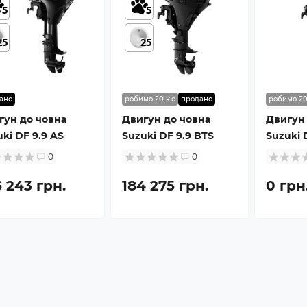
5
5
25
25
ано
робимо 20 к.с
продано
робимо 20
гун до човна
Двигун до човна
Двигун 
ki DF 9.9 AS
Suzuki DF 9.9 BTS
Suzuki 
0
0
 243 грн.
184 275 грн.
0 грн