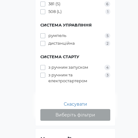
381 (S)
6
508 (L)
1
СИСТЕМА УПРАВЛІННЯ
румпель
5
дистанційна
2
СИСТЕМА СТАРТУ
з ручним запуском
4
з ручним та
3
електростартером
Скасувати
Виберіть фільтри