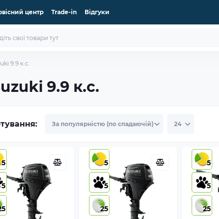
рвісний центр
Trade-in
Відгуки
ki 9.9 к.с.
zuki 9.9 к.с.
тування:
5
5
5
5
5
5
25
25
25