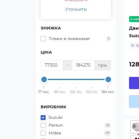
Уточнити
в ная
Дви
ЗНИЖКА
Suzu
Тільки зі знижками
1
ЦІНА
128
-
грн.
77 тис.
88 тис.
106 тис.
130 тис.
184 тис.
ВИРОБНИК
Suzuki
Parsun
+1
Hidea
+7