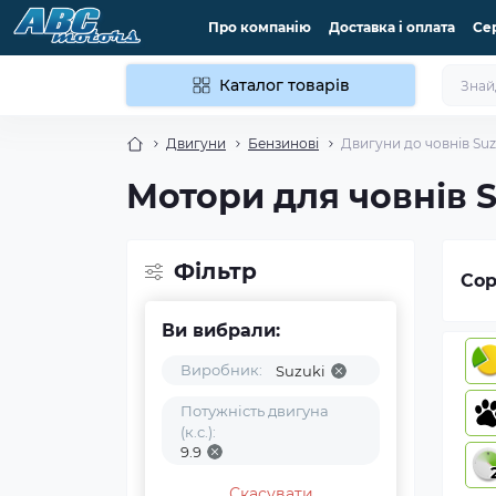
Про компанію
Доставка і оплата
Се
Каталог товарів
Двигуни
Бензинові
Двигуни до човнів Suzu
Мотори для човнів Su
Фільтр
Сор
Ви вибрали:
Виробник:
Suzuki
Потужність двигуна
(к.с.):
9.9
Скасувати