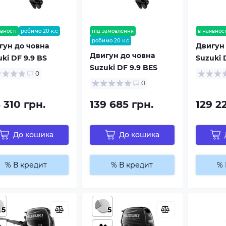
вності
робимо 20 к.с
під замовлення
в наявност
робимо 20 к.с
гун до човна
Двигун 
Двигун до човна
ki DF 9.9 BS
Suzuki 
Suzuki DF 9.9 BES
0
0
 310 грн.
139 685 грн.
129 2
До кошика
До кошика
% В кредит
% В кредит
% 
5
5