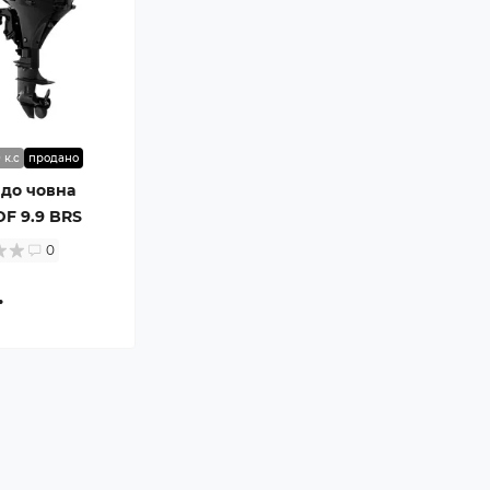
 к.с
продано
до човна
DF 9.9 BRS
0
.