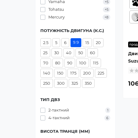
Yamaha
+5
Tohatsu
+5
Mercury
+8
ПОТУЖНІСТЬ ДВИГУНА (К.С.)
9.9
2.5
5
6
15
20
прод
25
30
40
50
60
Дви
Suzu
70
80
90
100
115
140
150
175
200
225
106
250
300
325
350
ТИП ДВЗ
2-тактний
1
4-тактний
6
ВИСОТА ТРАНЦЯ (ММ)