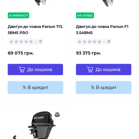
в наявності
на складі
Двигун до човна Parsun T13.
Двигун до човна Parsun F1
5BMS PRO
3.5ABMS
0
0
69 075 грн.
93 375 грн.
До кошика
До кошика
% В кредит
% В кредит