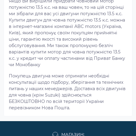
Якщо Ви вирішили придбати човновий мотор
потужністю 13.5 к.с. на ваш човен, то на цій сторінці
ми зібрали для вас усі двигуни потужністю 13.5 к.с.
Купити двигун для човна потужністю 13.5 к.с. можна
в інтернет-магазині компанії ABC motors (Україна,
Київ), який пропонує своїм покупцям прийнятні
ціни, гарантію якості та високий рівень
обслуговування. Ми також пропонуємо безліч
варіантів купити мотор для човна потужністю 13.5
к.с. у кредит чи оплату частинами від Приват Банку
чи Монобанку
Покупець двигуна може отримати необхідні
консультації щодо підбору, зберігання та технічних
питань у наших менеджерів. Доставка всіх двигунів
для човна (крім Suzuki) здійснюється
БЕЗКОШТОВНО по всій території України
перевізником Нова Пошта.
МАГАЗИН: