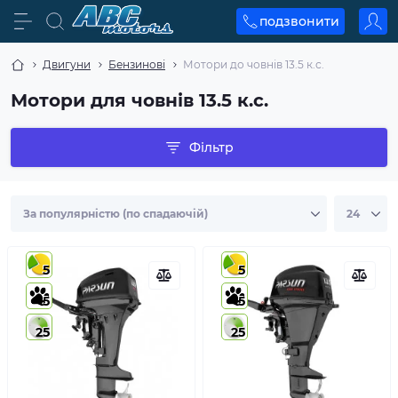
подзвонити
Двигуни
Бензинові
Мотори до човнів 13.5 к.с.
Мотори для човнів 13.5 к.с.
Фільтр
5
5
5
5
25
25