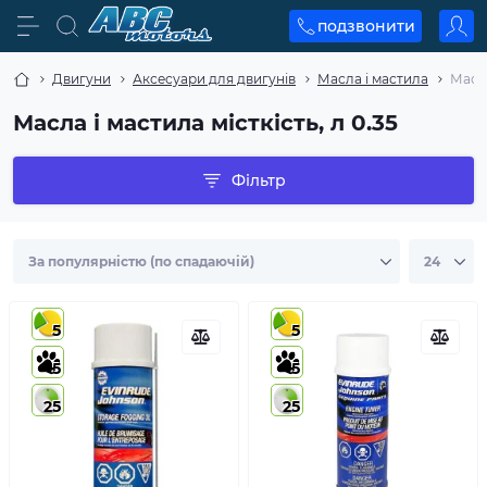
подзвонити
Двигуни
Аксесуари для двигунів
Масла і мастила
Масла
Масла і мастила місткість, л 0.35
Фільтр
5
5
5
5
25
25