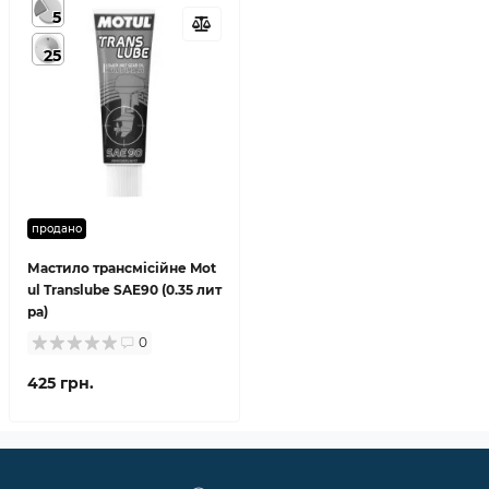
5
25
продано
Мастило трансмісійне Mot
ul Translube SAE90 (0.35 лит
ра)
0
425 грн.