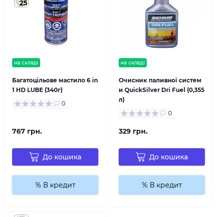
25
на складі
на складі
Багатоцільове мастило 6 in
Очисник паливної систем
1 HD LUBE (340г)
и QuickSilver Dri Fuel (0,355
л)
0
0
767 грн.
329 грн.
До кошика
До кошика
% В кредит
% В кредит