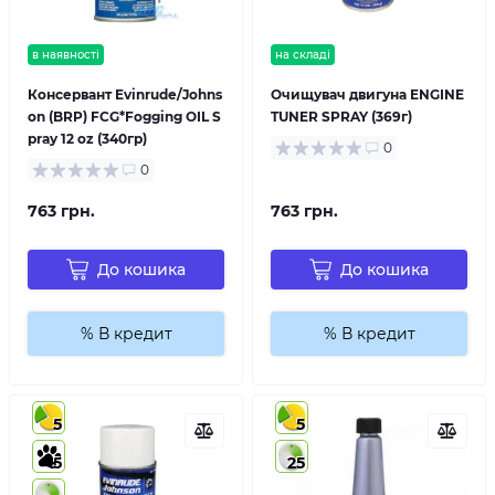
в наявності
на складі
Консервант Evinrude/Johns
Очищувач двигуна ENGINE
on (BRP) FCG*Fogging OIL S
TUNER SPRAY (369г)
pray 12 oz (340гр)
0
0
763 грн.
763 грн.
До кошика
До кошика
% В кредит
% В кредит
5
5
5
25