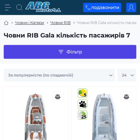
подзвонити
Човни і Катери
Човни RIB
Човни RIB Gala кількість пасажи
Човни RIB Gala кількість пасажирів 7
Фільтр
5
5
25