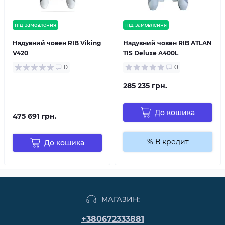
під замовлення
під замовлення
Надувний човен RIB Viking
Надувний човен RIB ATLAN
V420
TIS Deluxe A400L
0
0
285 235 грн.
До кошика
475 691 грн.
% В кредит
До кошика
МАГАЗИН:
+380672333881