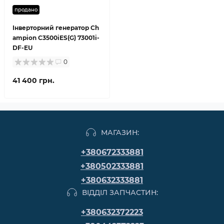
продано
Інверторний генератор Ch
ampion C3500iES(G) 73001i-
DF-EU
0
41 400 грн.
МАГАЗИН:
+380672333881
+380502333881
+380632333881
ВІДДІЛ ЗАПЧАСТИН:
+380632372223