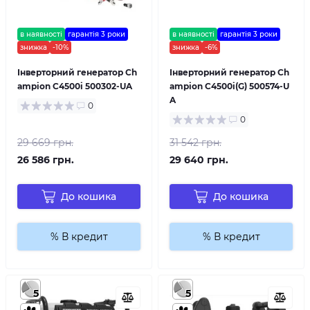
в наявності
гарантія 3 роки
в наявності
гарантія 3 роки
знижка
-10%
знижка
-6%
Інверторний генератор Ch
Інверторний генератор Ch
ampion C4500i 500302-UA
ampion C4500i(G) 500574-U
A
0
0
29 669 грн.
31 542 грн.
26 586 грн.
29 640 грн.
До кошика
До кошика
% В кредит
% В кредит
5
5