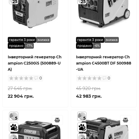
25
25
гарантія 3 роки
знижка
гарантія 3 роки
знижка
продано
-17%
продано
-6%
Інверторний генератор Ch
Інверторний генератор Ch
ampion C2500iS (500889-U
ampion C4500BT DF 500988
A)
-UA
0
0
27 645 грн.
45 920 грн.
22 904 грн.
42 983 грн.
5
5
5
5