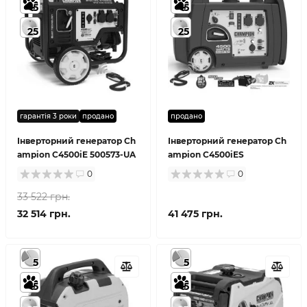
5
5
25
25
гарантія 3 роки
продано
продано
Інверторний генератор Ch
Інверторний генератор Ch
ampion C4500iE 500573-UA
ampion C4500iES
0
0
33 522 грн.
32 514 грн.
41 475 грн.
5
5
5
5