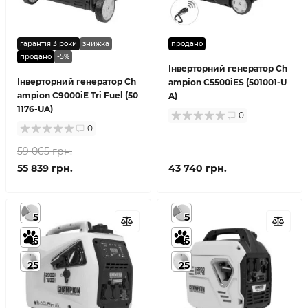
гарантія 3 роки
знижка
продано
продано
-5%
Інверторний генератор Ch
Інверторний генератор Ch
ampion C5500iES (501001-U
ampion C9000iE Tri Fuel (50
A)
1176-UA)
0
0
59 065 грн.
55 839 грн.
43 740 грн.
5
5
5
5
25
25