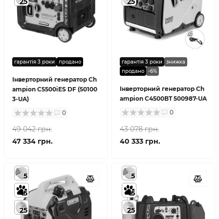
25
25
гарантія 3 роки
продано
гарантія 3 роки
знижка
продано
-6%
Інверторний генератор Ch
Інверторний генератор Ch
ampion C5500iES DF (50100
ampion C4500BT 500987-UA
3-UA)
0
0
49 042 грн.
43 078 грн.
47 334 грн.
40 333 грн.
5
5
5
5
25
25