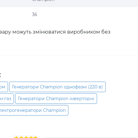
36
товару можуть змінюватися виробником без
:
ром
Генератори Champion однофазні (220 в)
н-газ
Генератори Champion інверторні
лектрогенератори Champion