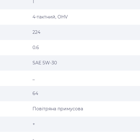
1
4-тактний, OHV
224
0.6
SAE 5W-30
_
64
Повітряна примусова
+
-