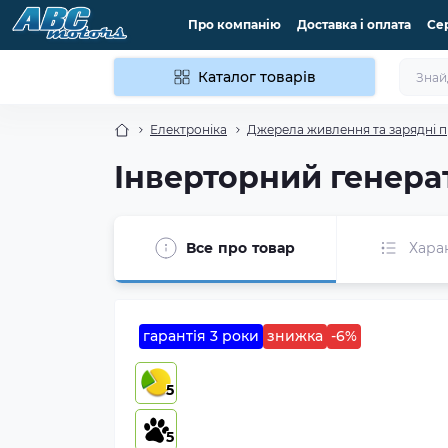
Про компанію
Доставка і оплата
Се
Каталог товарів
Електроніка
Джерела живлення та зарядні п
Інверторний генера
Все про товар
Хара
гарантія 3 роки
знижка
-6%
5
5