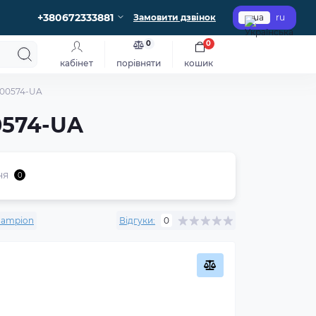
+380672333881
Замовити дзвінок
ua
ru
0
0
кабінет
порівняти
кошик
500574-UA
0574-UA
ня
0
ampion
Відгуки:
0