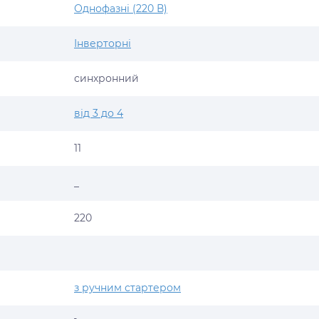
Однофазні (220 В)
Інверторні
синхронний
від 3 до 4
11
_
220
з ручним стартером