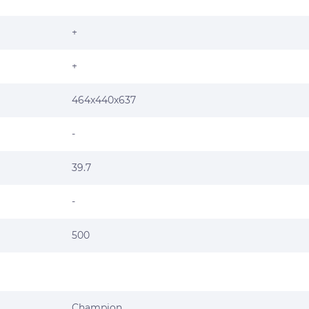
+
+
464x440x637
-
39.7
-
500
Champion