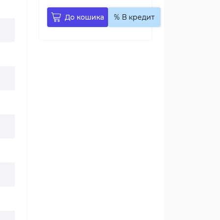
До кошика
% В кредит