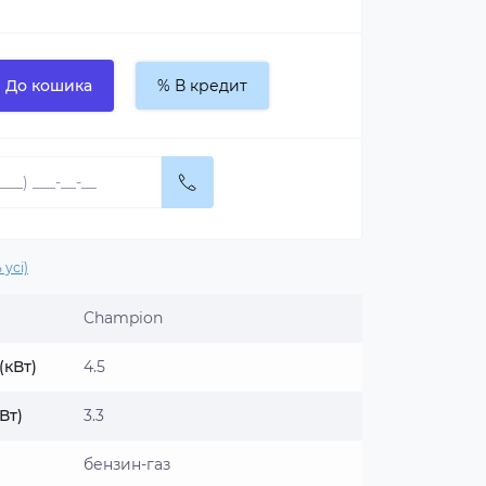
До кошика
% В кредит
 усі)
Champion
(кВт)
4.5
Вт)
3.3
бензин-газ