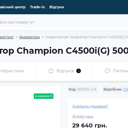
рвісний центр
Trade-in
Відгуки
ристрої
Генератори
Інверторний генератор Champion C4500i(G) 
тор Champion C4500i(G) 50
ктеристики
Відгуків
Питан
0
Код:
500574-UA
Виробник:
Ch
в наявності
Знайшли дешевше?
31 542 грн.
29 640 грн.