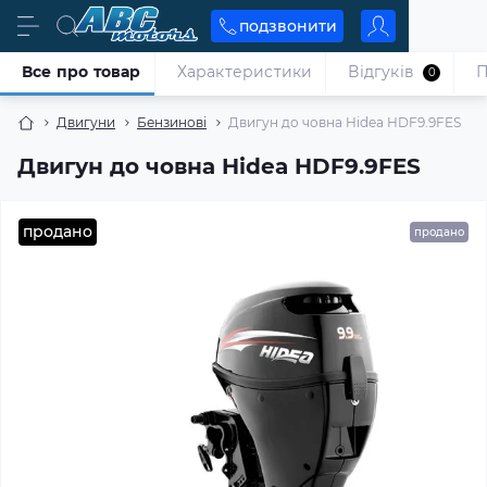
подзвонити
Все про товар
Характеристики
Відгуків
П
0
Двигуни
Бензинові
Двигун до човна Hidea HDF9.9FES
Двигун до човна Hidea HDF9.9FES
продано
продано