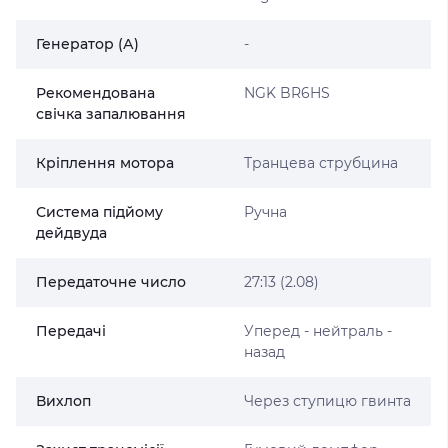
Генератор (А)
-
Рекомендована
NGK BR6HS
свічка запалювання
Кріплення мотора
Транцева струбцина
Система підйому
Ручна
дейдвуда
Передаточне число
27:13 (2.08)
Передачі
Уперед - нейтраль -
назад
Вихлоп
Через ступицю гвинта