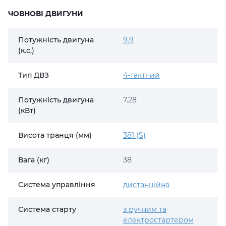
ЧОВНОВІ ДВИГУНИ
Потужність двигуна
9.9
(к.с.)
Тип ДВЗ
4-тактний
Потужність двигуна
7.28
(кВт)
Висота транця (мм)
381 (S)
Вага (кг)
38
Система управління
дистанційна
Система старту
з ручним та
електростартером