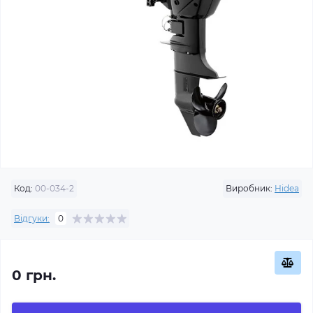
Код:
00-034-2
Виробник:
Hidea
Відгуки:
0
0 грн.