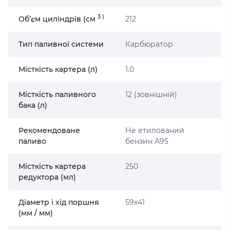
3
)
Об’єм циліндрів (cм
212
Тип паливної системи
Карбюратор
Місткість картера (л)
1.0
Місткість паливного
12 (зовнішній)
бака (л)
Рекомендоване
Не етилований
паливо
бензин А95
Місткість картера
250
редуктора (мл)
Діаметр і хід поршня
59x41
(мм / мм)