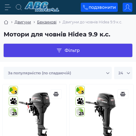
подзвонити
Двигуни
Бензинові
Двигуни до човнів Hidea 9.9 к.с.
Мотори для човнів Hidea 9.9 к.с.
Фільтр
5
5
5
5
25
25