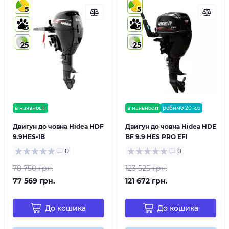
5
5
5
5
25
25
в наявності
в наявності
робимо 20 к.с
Двигун до човна Hidea HDF
Двигун до човна Hidea HDE
9.9HES-IB
BF 9.9 HES PRO EFI
0
0
78 750 грн.
123 525 грн.
77 569 грн.
121 672 грн.
До кошика
До кошика