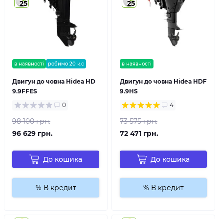
25
25
в наявності
робимо 20 к.с
в наявності
Двигун до човна Hidea HD
Двигун до човна Hidea HDF
9.9FFES
9.9HS
0
4
98 100 грн.
73 575 грн.
96 629 грн.
72 471 грн.
До кошика
До кошика
% В кредит
% В кредит