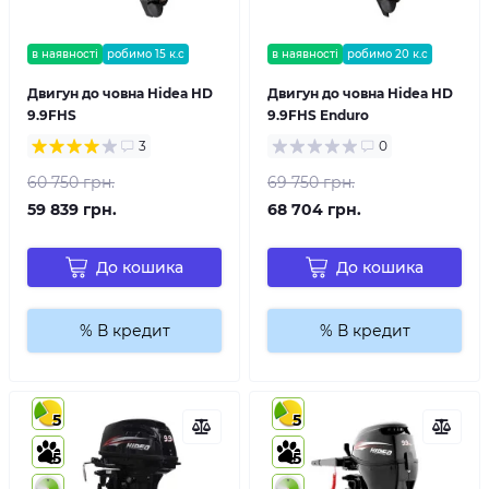
в наявності
робимо 15 к.с
в наявності
робимо 20 к.с
Двигун до човна Hidea HD
Двигун до човна Hidea HD
9.9FHS
9.9FHS Enduro
3
0
60 750 грн.
69 750 грн.
59 839 грн.
68 704 грн.
До кошика
До кошика
% В кредит
% В кредит
5
5
5
5