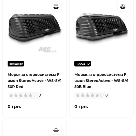
продано
продано
Морская стереосистема F
Морская стереосистема F
usion StereoActive - WS-SA1
usion StereoActive - WS-SA1
50R Red
50B Blue
0
0
0 грн.
0 грн.