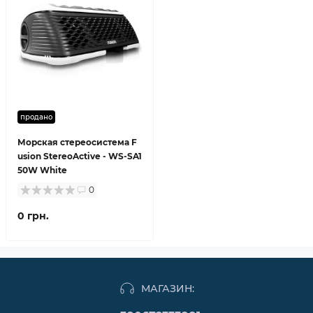
продано
Морская стереосистема F
usion StereoActive - WS-SA1
50W White
0
0 грн.
МАГАЗИН: