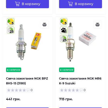
В корзину
В корзину
5
5
25
5
25
в наличии
в наличии
Свеча зажигания NGK BPZ
Свеча зажигания NGK MR6
8HS-15 (3180)
K-9 Suzuki
0
0
441 грн.
715 грн.