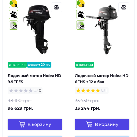
5
5
5
5
25
25
в наличии
делаем 20 л.с
в наличии
Лодочный мотор Hidea HD
Лодочный мотор Hidea HD
9.9FFES
6FHS + 12 л бак
0
1
98 100 грн.
33 750 грн.
96 629 грн.
33 244 грн.
В корзину
В корзину