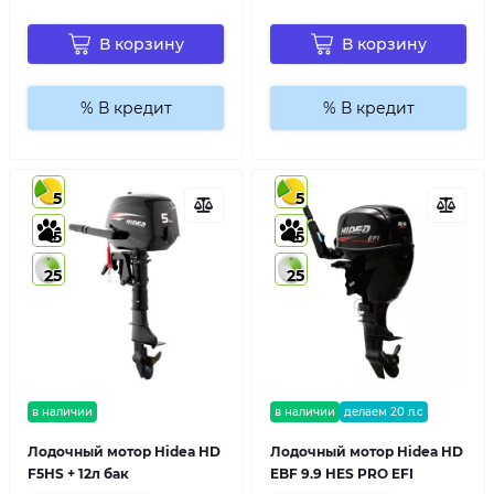
В корзину
В корзину
% В кредит
% В кредит
5
5
5
5
25
25
в наличии
в наличии
делаем 20 л.с
Лодочный мотор Hidea HD
Лодочный мотор Hidea HD
F5HS + 12л бак
EBF 9.9 HES PRO EFI