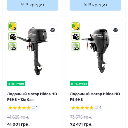
% В кредит
% В кредит
5
5
5
5
25
25
в наличии
в наличии
Лодочный мотор Hidea HD
Лодочный мотор Hidea HD
F6HS + 12л бак
F9.9HS
1
4
41 625 грн.
73 575 грн.
41 001 грн.
72 471 грн.