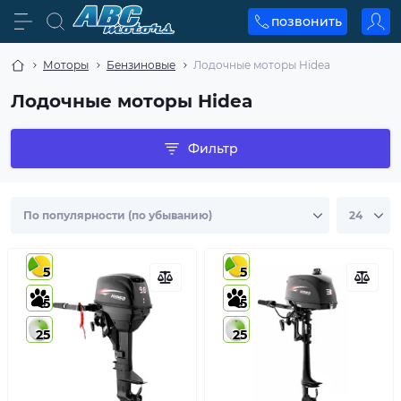
позвонить
Моторы
Бензиновые
Лодочные моторы Hidea
Лодочные моторы Hidea
Фильтр
5
5
5
5
25
25