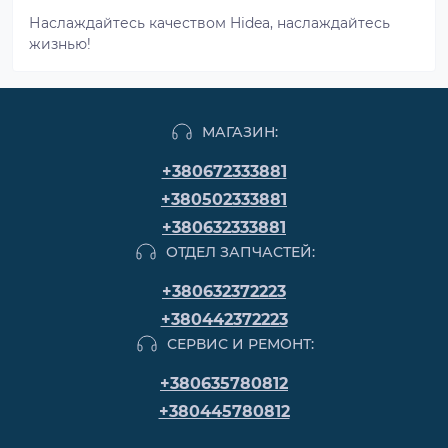
Наслаждайтесь качеством Hidea, наслаждайтесь
жизнью!
МАГАЗИН:
+380672333881
+380502333881
+380632333881
ОТДЕЛ ЗАПЧАСТЕЙ:
+380632372223
+380442372223
СЕРВИС И РЕМОНТ:
+380635780812
+380445780812