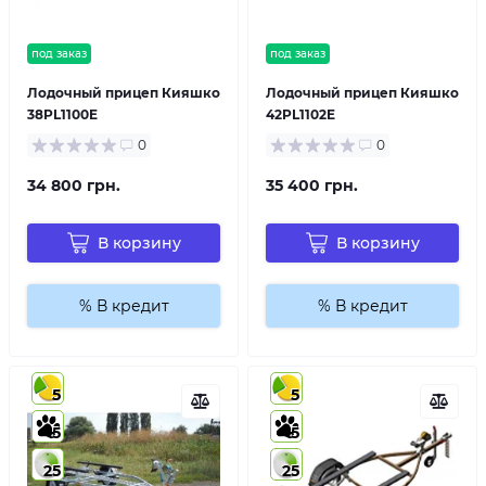
под заказ
под заказ
Лодочный прицеп Кияшко
Лодочный прицеп Кияшко
38PL1100E
42PL1102E
0
0
34 800 грн.
35 400 грн.
В корзину
В корзину
% В кредит
% В кредит
5
5
5
5
25
25