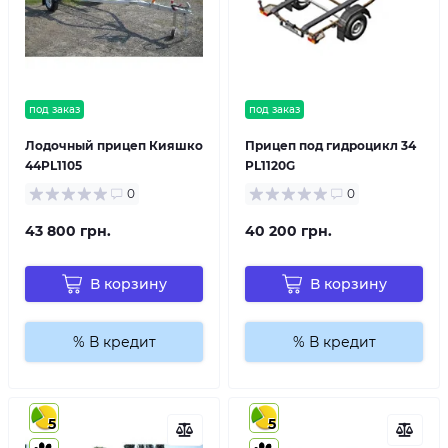
под заказ
под заказ
Лодочный прицеп Кияшко
Прицеп под гидроцикл 34
44PL1105
PL1120G
0
0
43 800 грн.
40 200 грн.
В корзину
В корзину
% В кредит
% В кредит
5
5