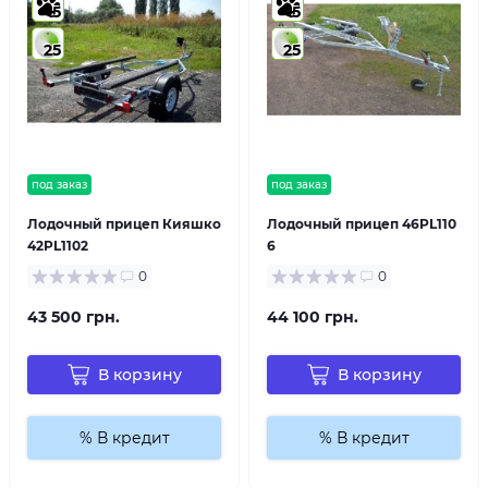
5
5
25
25
под заказ
под заказ
Лодочный прицеп Кияшко
Лодочный прицеп 46PL110
42PL1102
6
0
0
43 500 грн.
44 100 грн.
В корзину
В корзину
% В кредит
% В кредит