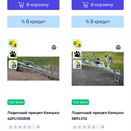
В корзину
В корзину
% В кредит
% В кредит
5
5
5
5
25
25
под заказ
под заказ
Лодочный прицеп Кияшко
Лодочный прицеп Кияшко
42PL1102RIB
58PL1112
0
0