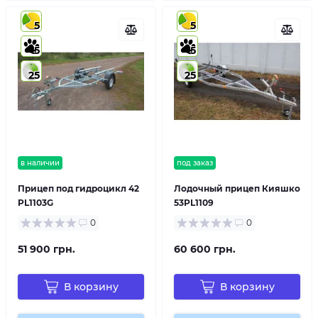
5
5
5
5
25
25
в наличии
под заказ
Прицеп под гидроцикл 42
Лодочный прицеп Кияшко
PL1103G
53PL1109
0
0
51 900 грн.
60 600 грн.
В корзину
В корзину