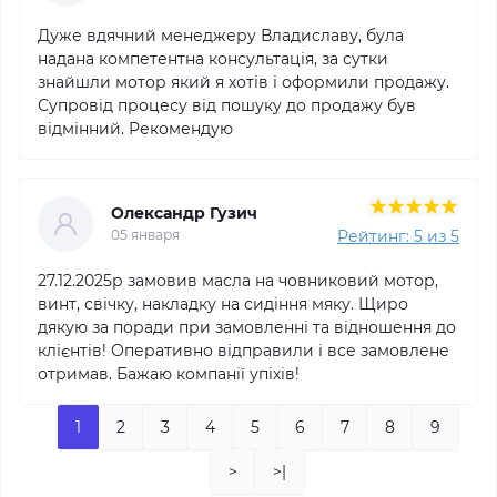
Дуже вдячний менеджеру Владиславу, була
надана компетентна консультація, за сутки
знайшли мотор який я хотів і оформили продажу.
Супровід процесу від пошуку до продажу був
відмінний. Рекомендую
Олександр Гузич
Рейтинг: 5 из 5
05 января
27.12.2025р замовив масла на човниковий мотор,
винт, свічку, накладку на сидіння мяку. Щиро
дякую за поради при замовленні та відношення до
клієнтів! Оперативно відправили і все замовлене
отримав. Бажаю компанії упіхів!
1
2
3
4
5
6
7
8
9
>
>|