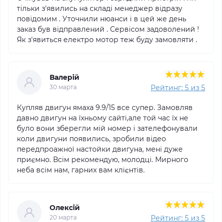
тільки з'явились на складі менеджер відразу
повідомим . Уточнили нюанси і в цей же день
заказ був відправлений . Сервісом задоволений !
Як з'явиться електро мотор теж буду замовляти .
Валерій
Рейтинг: 5 из 5
30 марта
Купляв двигун ямаха 9.9/15 все супер. Замовляв
давно двигун на їхньому сайті,але той час їх не
було вони зберегли мій номер і зателефонували
коли двигуни появились, зробили відео
передпроажної настойки двигуна, мені дуже
приємно. Всім рекомендую, молодці. Мирного
неба всім нам, гарних вам клієнтів.
Олексій
Рейтинг: 5 из 5
20 марта