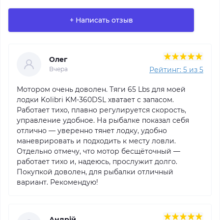
+ Написать отзыв
Олег
Рейтинг: 5 из 5
Вчера
Мотором очень доволен. Тяги 65 Lbs для моей
Качество работы менеджера
лодки Kolibri KM-360DSL хватает с запасом.
Работает тихо, плавно регулируется скорость,
управление удобное. На рыбалке показал себя
Актуальность цены и наличия
отлично — уверенно тянет лодку, удобно
маневрировать и подходить к месту ловли.
Соблюдение сроков
Отдельно отмечу, что мотор бесщёточный —
доставки
работает тихо и, надеюсь, прослужит долго.
Покупкой доволен, для рыбалки отличный
*
Ваше имя
вариант. Рекомендую!
Андрій