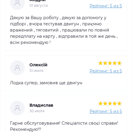
Ваш телефон
Рейтинг: 5 из 5
01 августа
Дякую за Вашу роботу , дякую за допомогу у
підборі , вчора тестував двигун , приємно
вражений , тяговитий , працювали по повній
*
Ваш отзыв
передплату на карту , відправили в той же день ,
всім рекомендую !
Олексій
Рейтинг: 5 из 5
31 июля
Лодка супер, замовив ще двигун
Внимание:
Я согласен на публикацию моего отзыва на сайте
Владислав
Рейтинг: 5 из 5
30 июля
Гарне обслуговування! Спеціалісти своєї справи!
Рекомендую!!!