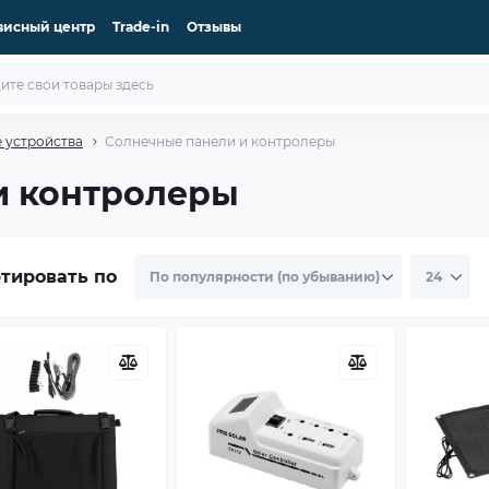
висный центр
Trade-in
Отзывы
 устройства
Солнечные панели и контролеры
и контролеры
тировать по