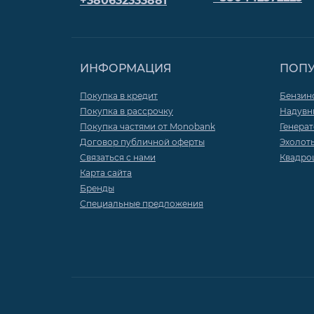
+380632333881
управления, командеры
Транцевые колеса
Солнечные панели и
Удлинители румпеля
контролеры
Рулевые редукторы
Фурнитура, комплектующие,
Чехлы для моторов
УКБ
ИНФОРМАЦИЯ
ПОП
Рулевые тросы и
Покупка в кредит
гидравлические шланги
Бензин
Якорные лебедки, веревки,
Покупка в рассрочку
Надувн
пульты д/у
Покупка частями от Monobank
Генера
Рули, штурвалы, рулевые колеса
Договор публичной оферты
Эхолот
Якоря для лодок
Связаться с нами
Квадро
Тросы газ/реверс
Карта сайта
Бренды
Специальные предложения