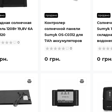
ано
продано
продано
адная солнечная
Контролер
Солнеч
ль 120Вт 19,8V 6А
солнечной панели
Sumyk 1
120
Sumyk OS-C0312 для
складна
7Ah аккумуляторов
водоне
0
0
рн.
0 грн.
0 грн