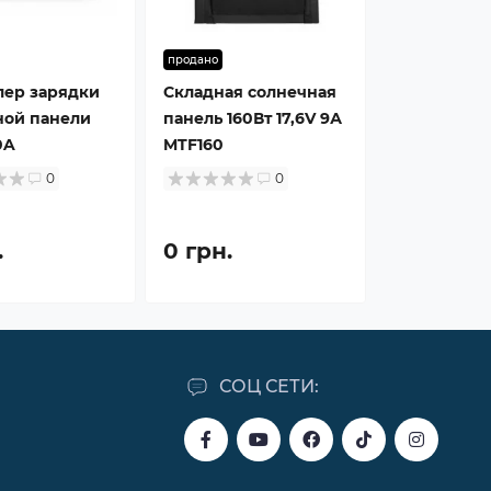
продано
лер зарядки
Складная солнечная
ной панели
панель 160Вт 17,6V 9А
0A
MTF160
0
0
.
0 грн.
СОЦ СЕТИ: