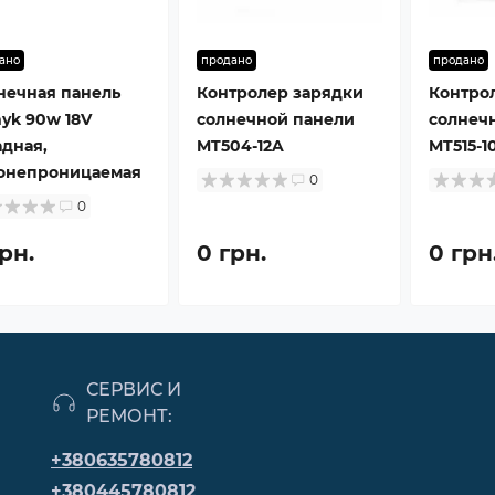
ано
продано
продано
нечная панель
Контролер зарядки
Контро
yk 90w 18V
солнечной панели
солнеч
адная,
MT504-12A
MT515-1
онепроницаемая
0
0
рн.
0 грн.
0 грн
СЕРВИС И
РЕМОНТ:
+380635780812
+380445780812