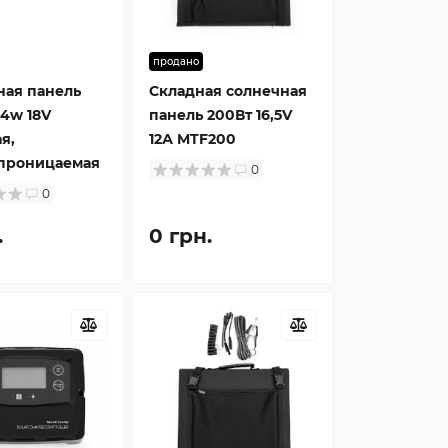
продано
ная панель
Складная солнечная
4w 18V
панель 200Вт 16,5V
я,
12А MTF200
проницаемая
0
0
.
0 грн.