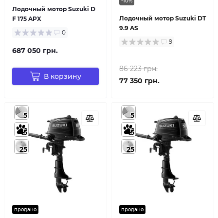
-10%
Лодочный мотор Suzuki D
Лодочный мотор Suzuki DT
F 175 APX
9.9 AS
0
9
687 050 грн.
86 223 грн.
В корзину
77 350 грн.
5
5
5
5
25
25
продано
продано