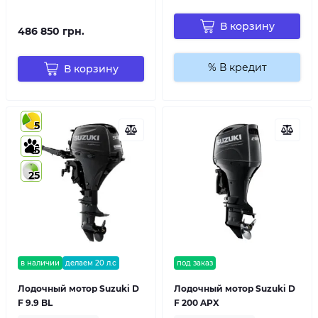
В корзину
486 850 грн.
% В кредит
В корзину
5
5
25
в наличии
делаем 20 л.с
под заказ
Лодочный мотор Suzuki D
Лодочный мотор Suzuki D
F 9.9 BL
F 200 APX