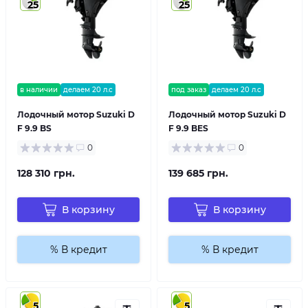
25
25
в наличии
делаем 20 л.с
под заказ
делаем 20 л.с
Лодочный мотор Suzuki D
Лодочный мотор Suzuki D
F 9.9 BS
F 9.9 BES
0
0
128 310 грн.
139 685 грн.
В корзину
В корзину
% В кредит
% В кредит
5
5