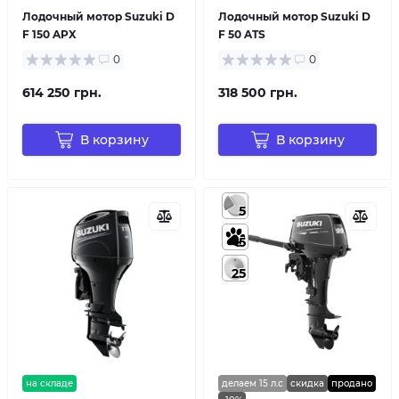
Лодочный мотор Suzuki D
Лодочный мотор Suzuki D
F 150 APX
F 50 ATS
0
0
614 250 грн.
318 500 грн.
В корзину
В корзину
5
5
25
на складе
делаем 15 л.с
скидка
продано