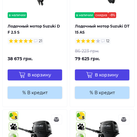
в наличии
в наличии
скидка
-8%
Лодочный мотор Suzuki D
Лодочный мотор Suzuki DT
F 2.5 S
15 AS
21
12
86 223 грн.
38 675 грн.
79 625 грн.
В корзину
В корзину
% В кредит
% В кредит
5
5
5
5