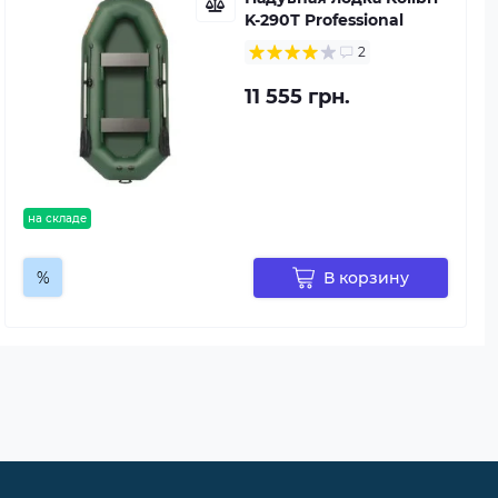
K-290Т Professional
2
11 555 грн.
на складе
%
В корзину