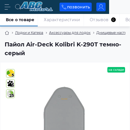
позвонить
Все о товаре
Характеристики
Отзывов
В
0
Лодки и Катера
Аксессуары для лодок
Днищевые настил
Пайол Air-Deck Kolibri K-290T темно-
серый
на складе
5
5
25