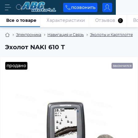
позвонить
Все о товаре
Характеристики
Отзывов
В
0
Электроника
Навигация и Связь
Эхолоты и Картплоттеры
Эхолот NAKI 610 T
продано
закончился