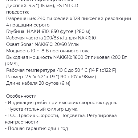
Дисплей: 4.5 "(115 мм), FSTN LCD
подсветка
Разрешение: 240 пикселей х 128 пикселей резолюции
4 градации серого
Глубина НАКИ 610: 850 футов (280 м)
Рабочая частота 200/83 кГц для NAKI610
Охват Sonar NAKI610: 20/60 Углы
Мощность 10 ~ 18 В постоянного тока
Выходная мощность NAKI610: 1600 Вт пиковая /200 Вт
(RMS),
Рабочая температура -10 С до 50 ° С (14 F to122 F)
Размер 7.5 "х 4.2" х 1.9 "(190 х 107 х 98мм)
Длина кабеля 20 футов (6 м)
Особенности
- Индикация рыбы при высоких скоростях судна.
- Чувствительный фильтр шума,
- TCG, График Скорости, Подсветка, Регулировка
контрастности
- Полная гарантия один год