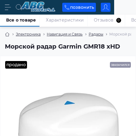
позвонить
Все о товаре
Характеристики
Отзывов
В
0
Электроника
Навигация и Связь
Радары
Морской рада
Морской радар Garmin GMR18 xHD
продано
закончился