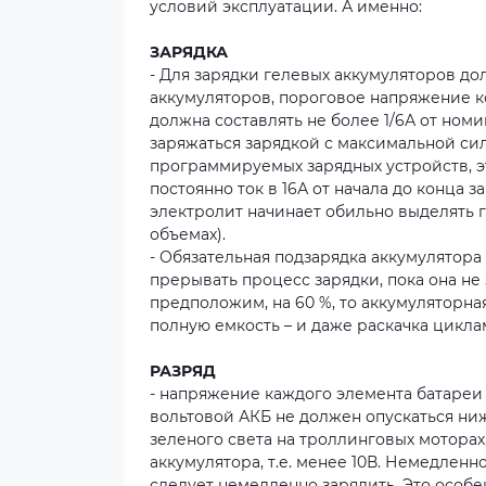
условий эксплуатации. А именно:
ЗАРЯДКА
- Для зарядки гелевых аккумуляторов до
аккумуляторов, пороговое напряжение кот
должна составлять не более 1/6А от ном
заряжаться зарядкой с максимальной сил
программируемых зарядных устройств, эт
постоянно ток в 16А от начала до конца
электролит начинает обильно выделять г
объемах).
- Обязательная подзарядка аккумулятора 
прерывать процесс зарядки, пока она не
предположим, на 60 %, то аккумуляторна
полную емкость – и даже раскачка цикла
РАЗРЯД
- напряжение каждого элемента батареи н
вольтовой АКБ не должен опускаться ниже
зеленого света на троллинговых моторах,
аккумулятора, т.е. менее 10В. Немедлен
следует немедленно зарядить. Это особе