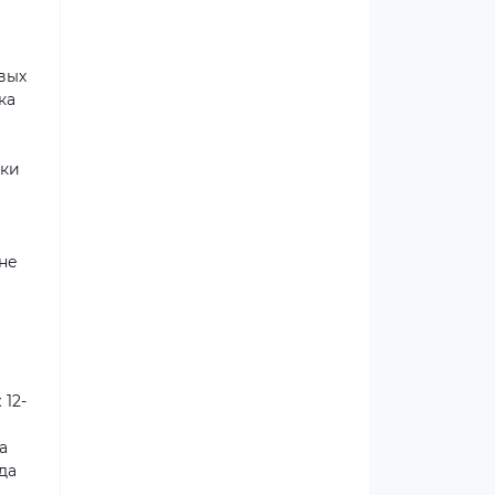
вых
ка
дки
 не
 12-
а
да