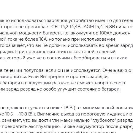
лжно использоваться зарядное устройство именно для геле
орого не превышает GEL 14,2-14,4В, AGM 14,4-14,8В сила то
инальной мощности батареи, т.е. аккумулятор 100Ah должен
ой тока не более 16А, но только при использовании
о означает, что вы не должны использовать во время заря
 зарядки. При превышении этих показателей, гелевый
аз, который уже не в состоянии абсорбироваться в таких
в течении полугода, если он не используется. Очень важно
 завершится. Если Вы прервете процесс зарядки,
я батарея в следующий раз уже не сможет набрать свою
ми заряд-разряд не особо улучшит состояние батареи.
е должно опускаться ниже 1,8 В (т.е. минимальный вольтаж
 10,5 — 10,8 В!!). Внимание выход за пороговую индикацию
 означает, что вы достигли максимально "глубокого" разряд
но прекратить эксплуатацию. Также аккумулятор после разря
нно касается аккумулятора, который был подвергнут