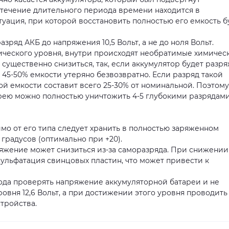
в течение длительного периода времени находится в
уация, при которой восстановить полностью его емкость б
азряд АКБ до напряжения 10,5 Вольт, а не до ноля Вольт.
ического уровня, внутри происходят необратимые химичес
существенно снизиться, так, если аккумулятор будет разр
о 45-50% емкости утеряно безвозвратно. Если разряд такой
кой емкости составит всего 25-30% от номинальной. Поэтому
рею можно полностью уничтожить 4-5 глубокими разрядам
о от его типа следует хранить в полностью заряженном
 градусов (оптимально при +20).
яжение может снизиться из-за саморазряда. При снижении
сульфатация свинцовых пластин, что может привести к
ода проверять напряжение аккумуляторной батареи и не
вня 12,6 Вольт, а при достижении этого уровня проводить
стройства.