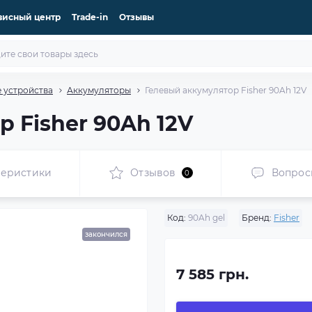
висный центр
Trade-in
Отзывы
 устройства
Аккумуляторы
Гелевый аккумулятор Fisher 90Ah 12V
 Fisher 90Ah 12V
теристики
Отзывов
Вопрос
0
Код:
90Ah gel
Бренд:
Fisher
закончился
7 585 грн.