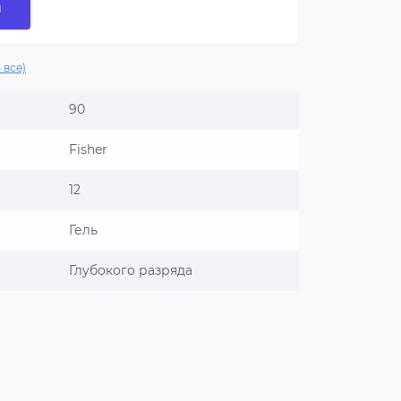
и
 все)
90
Fisher
12
Гель
Глубокого разряда