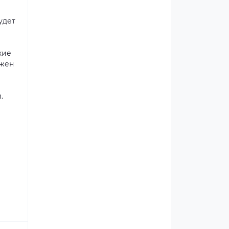
удет
кие
яжен
и.