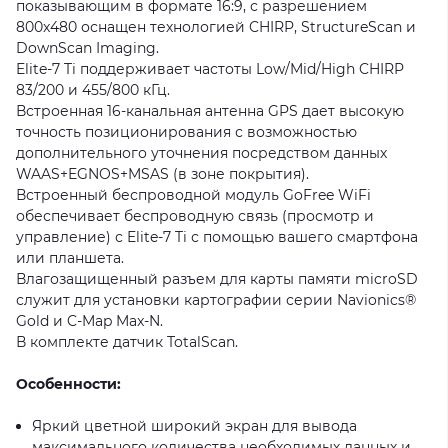
показывающим в формате 16:9, с разрешением
800x480 оснащен технологией CHIRP, StructureScan и
DownScan Imaging.
Elite-7 Ti поддерживает частоты Low/Mid/High CHIRP
83/200 и 455/800 кГц.
Встроенная 16-канальная антенна GPS дает высокую
точность позиционирования с возможностью
дополнительного уточнения посредством данных
WAAS+EGNOS+MSAS (в зоне покрытия).
Встроенный беспроводной модуль GoFree WiFi
обеспечивает беспроводную связь (просмотр и
управление) с Elite-7 Ti с помощью вашего смартфона
или планшета.
Влагозащищенный разъем для карты памяти microSD
служит для установки картографии серии Navionics®
Gold и C-Map Max-N.
В комплекте датчик TotalScan.
Особенности:
Яркий цветной широкий экран для вывода
максимального количества необходимых данных и