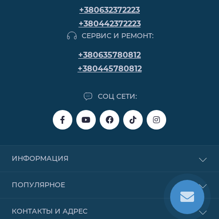
+380632372223
+380442372223
СЕРВИС И РЕМОНТ:
+380635780812
+380445780812
СОЦ СЕТИ:
ИНФОРМАЦИЯ
Покупка в кредит
ПОПУЛЯРНОЕ
Покупка в рассрочку
Покупка частями от Monobank
Бензиновые
КОНТАКТЫ И АДРЕС
Договор публичной оферты
Надувные лодки