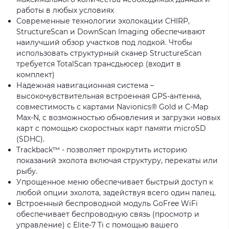
работы в любых условиях
Современные технологии эхолокации CHIRP,
StructureScan и DownScan Imaging обеспечивают
наилучший обзор участков под лодкой. Чтобы
использовать структурный сканер StructureScan
требуется TotalScan трансдьюсер (входит в
комплект)
Надежная навигационная система –
высокочувствительная встроенная GPS-антенна,
совместимость с картами Navionics® Gold и C-Map
Max-N, с возможностью обновления и загрузки новых
карт с помощью скоростных карт памяти microSD
(SDHC).
Trackback™ - позволяет прокрутить историю
показаний эхолота включая структуру, перекаты или
рыбу.
Упрощенное меню обеспечивает быстрый доступ к
любой опции эхолота, задействуя всего один палец.
Встроенный беспроводной модуль GoFree WiFi
обеспечивает беспроводную связь (просмотр и
управление) с Elite-7 Ti с помощью вашего