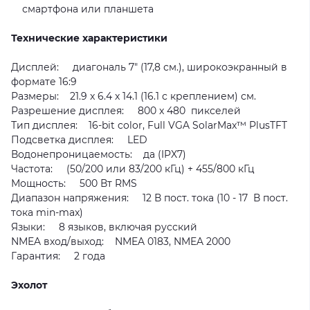
смартфона или планшета
Технические характеристики
Дисплей: диагональ 7" (17,8 см.), широкоэкранный в
формате 16:9
Размеры: 21.9 x 6.4 x 14.1 (16.1 с креплением) см.
Разрешение дисплея: 800 x 480 пикселей
Тип дисплея: 16-bit color, Full VGA SolarMax™ PlusTFT
Подсветка дисплея: LED
Водонепроницаемость: да (IPX7)
Частота: (50/200 или 83/200 кГц) + 455/800 кГц
Мощность: 500 Вт RMS
Диапазон напряжения: 12 В пост. тока (10 - 17 В пост.
тока min-max)
Языки: 8 языков, включая русский
NMEA вход/выход: NMEA 0183, NMEA 2000
Гарантия: 2 года
Эхолот