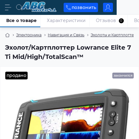
позвонить
Все о товаре
Характеристики
Отзывов
В
0
Электроника
Навигация и Связь
Эхолоты и Картплоттеры
Эхолот/Картплоттер Lowrance Elite 7
Ti Mid/High/TotalScan™
продано
закончился