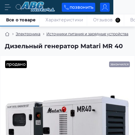
позвонить
Все о товаре
Характеристики
Отзывов
В
0
Электроника
Источники питания и зарядные устройства
Дизельный генератор Matari MR 40
продано
закончился