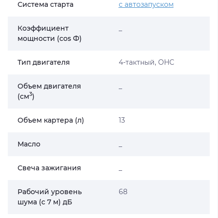
Система старта
с автозапуском
Коэффициент
_
мощности (cos Ф)
Тип двигателя
4-тактный, OHС
Объем двигателя
_
3
(cм
)
Объем картера (л)
13
Масло
_
Свеча зажигания
_
Рабочий уровень
68
шума (c 7 м) дБ