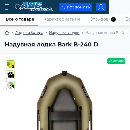
позвонить
Все о товаре
Характеристики
Отзывов
В
0
Лодки и Катера
Надувные лодки
Надувная лодка Bark B-
Надувная лодка Bark B-240 D
на складе
5
5
25